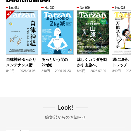
No. 931
No. 930
No. 929
No. 928
自律神経ゆったり
あっという間の
涼しくカラダを動
週に10分
メンテナンス術
2kg減
かす山旅へ。
トレッチ
840円 — 2026.08.06
840円 — 2026.07.23
840円 — 2026.07.09
840円 — 202
Look!
編集部からのお知らせ