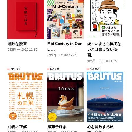
危険な読書
Mid-Century in Our
続・いまさら観てな
L …
いとは言えない映
693円 — 2018.12.15
画。
693円 — 2018.12.01
693円 — 2018.11.15
No. 881
No. 880
No. 879
札幌の正解
洋菓子好き。
心を開放する旅、