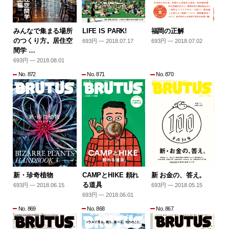
みんなで集まる場所
LIFE IS PARK!
福岡の正解
のつくり方。居住空
693円 — 2018.07.17
693円 — 2018.07.02
間学 …
693円 — 2018.08.01
No. 872
No. 871
No. 870
新・珍奇植物
CAMPとHIKE 頼れ
新 お金の、答え。
る道具
693円 — 2018.06.15
693円 — 2018.05.15
693円 — 2018.06.01
No. 869
No. 868
No. 867