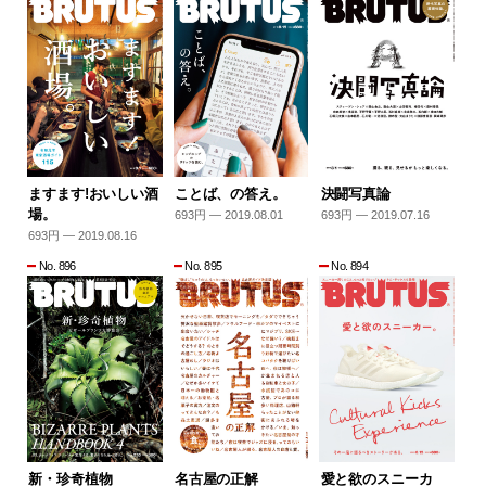
ますます!おいしい酒
ことば、の答え。
決闘写真論
場。
693円 — 2019.08.01
693円 — 2019.07.16
693円 — 2019.08.16
No. 896
No. 895
No. 894
新・珍奇植物
名古屋の正解
愛と欲のスニーカ