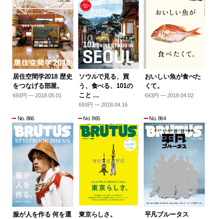
居住空間学2018 歴史
ソウルで見る、買
おいしい魚が食べた
をつなげる部屋。
う、食べる、101の
くて。
こと …
693円 — 2018.05.01
693円 — 2018.04.02
693円 — 2018.04.16
No. 866
No. 865
No. 864
服が人を作る 何を選
東京らしさ。
平凡ブルータス