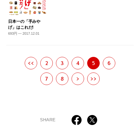
日本一の「手みや
げ」はこれだ!
693円 — 2017.12.01
<<
2
3
4
5
6
7
8
>
>>
SHARE