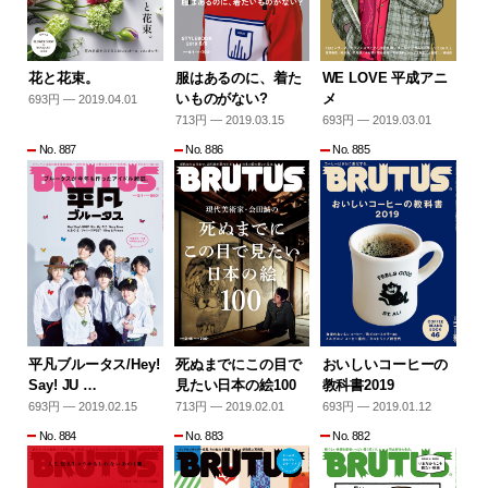
花と花束。
服はあるのに、着た
WE LOVE 平成アニ
いものがない?
メ
693円 — 2019.04.01
713円 — 2019.03.15
693円 — 2019.03.01
No. 887
No. 886
No. 885
平凡ブルータス/Hey!
死ぬまでにこの目で
おいしいコーヒーの
Say! JU …
見たい日本の絵100
教科書2019
693円 — 2019.02.15
713円 — 2019.02.01
693円 — 2019.01.12
No. 884
No. 883
No. 882