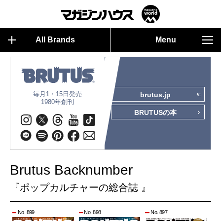
All Brands
Menu
毎月1・15日発売
brutus.jp
1980年創刊
BRUTUSの本
Brutus Backnumber
『ポップカルチャーの総合誌 』
No. 899
No. 898
No. 897