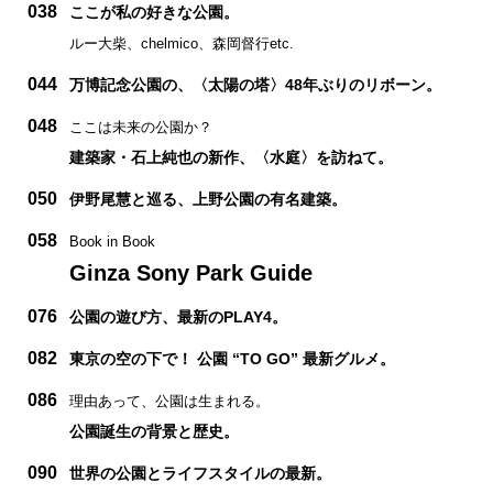
038
ここが私の好きな公園。
ルー大柴、chelmico、森岡督行etc.
044
万博記念公園の、〈太陽の塔〉48年ぶりのリボーン。
048
ここは未来の公園か？
建築家・石上純也の新作、〈水庭〉を訪ねて。
050
伊野尾慧と巡る、上野公園の有名建築。
058
Book in Book
Ginza Sony Park Guide
076
公園の遊び方、最新のPLAY4。
082
東京の空の下で！ 公園 “TO GO” 最新グルメ。
086
理由あって、公園は生まれる。
公園誕生の背景と歴史。
090
世界の公園とライフスタイルの最新。