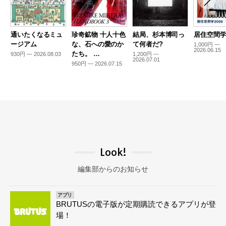
通いたくなるミュ
珍奇鉱物 十人十色
結局、杉本博司っ
居住空間学2
ージアム
な、石への愛のか
て何者だ?
1,000円 —
2026.06.15
たち。 …
930円 — 2026.08.03
1,200円 —
2026.07.01
950円 — 2026.07.15
Look!
編集部からのお知らせ
アプリ
BRUTUSの電子版が定期購読できるアプリが登
場！