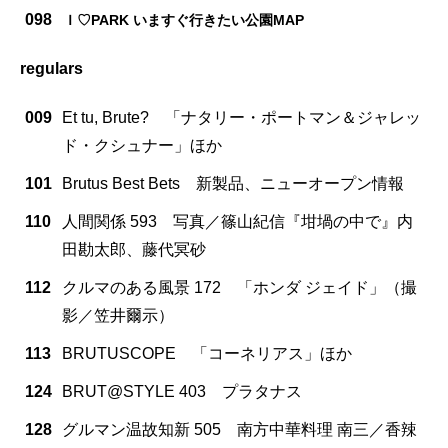
098
Ｉ♡PARK いますぐ行きたい公園MAP
regulars
009
Et tu, Brute? 「ナタリー・ポートマン＆ジャレッ
ド・クシュナー」ほか
101
Brutus Best Bets 新製品、ニューオープン情報
110
人間関係 593 写真／篠山紀信『坩堝の中で』内
田勘太郎、藤代冥砂
112
クルマのある風景 172 「ホンダ ジェイド」（撮
影／笠井爾示）
113
BRUTUSCOPE 「コーネリアス」ほか
124
BRUT@STYLE 403 プラタナス
128
グルマン温故知新 505 南方中華料理 南三／香辣