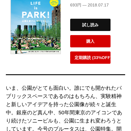
693円 — 2018.07.17
試し読み
購入
定期購読 (33%OFF)
いま、公園がとても面白い。誰にでも開かれたパ
ブリックスペースであるのはもちろん、実験精神
と新しいアイデアを持った公園像が続々と誕生
中。銀座のど真ん中、50年間東京のアイコンであ
り続けたソニービルも、公園に生まれ変わろうと
しています。今号のブルータスは、公園特集。開