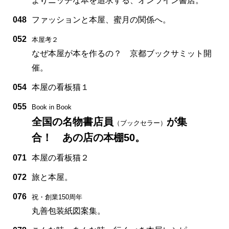
よりニッチな本を追求する、オンライン書店。
048
ファッションと本屋、蜜月の関係へ。
052
本屋考２
なぜ本屋が本を作るの？ 京都ブックサミット開
催。
054
本屋の看板猫１
055
Book in Book
全国の名物書店員
が集
（ブックセラー）
合！ あの店の本棚50。
071
本屋の看板猫２
072
旅と本屋。
076
祝・創業150周年
丸善包装紙図案集。