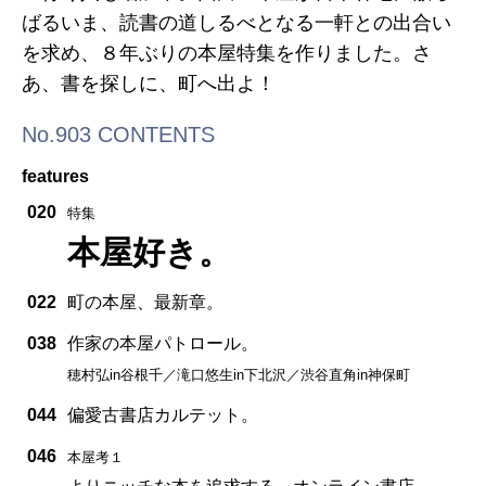
ばるいま、読書の道しるべとなる一軒との出合い
を求め、８年ぶりの本屋特集を作りました。さ
あ、書を探しに、町へ出よ！
No.903 CONTENTS
features
020
特集
本屋好き。
022
町の本屋、最新章。
038
作家の本屋パトロール。
穂村弘in谷根千／滝口悠生in下北沢／渋谷直角in神保町
044
偏愛古書店カルテット。
046
本屋考１