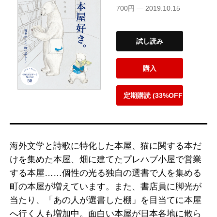
700円 — 2019.10.15
試し読み
購入
定期購読 (33%OFF)
海外文学と詩歌に特化した本屋、猫に関する本だ
けを集めた本屋、畑に建てたプレハブ小屋で営業
する本屋……個性の光る独自の選書で人を集める
町の本屋が増えています。また、書店員に脚光が
当たり、「あの人が選書した棚」を目当てに本屋
へ行く人も増加中。面白い本屋が日本各地に散ら