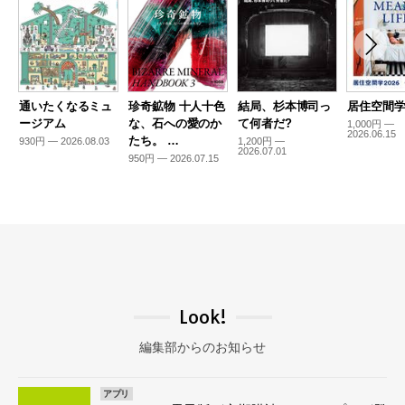
通いたくなるミュ
珍奇鉱物 十人十色
結局、杉本博司っ
居住空間学2
ージアム
な、石への愛のか
て何者だ?
1,000円 —
2026.06.15
たち。 …
930円 — 2026.08.03
1,200円 —
2026.07.01
950円 — 2026.07.15
Look!
編集部からのお知らせ
アプリ