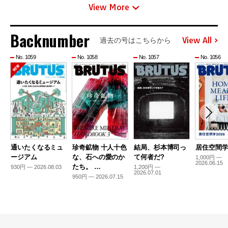
View More
Backnumber
View All
過去の号はこちらから
No. 1059
No. 1058
No. 1057
No. 1056
通いたくなるミュ
珍奇鉱物 十人十色
結局、杉本博司っ
居住空間学2
ージアム
な、石への愛のか
て何者だ?
1,000円 —
2026.06.15
たち。 …
930円 — 2026.08.03
1,200円 —
2026.07.01
950円 — 2026.07.15