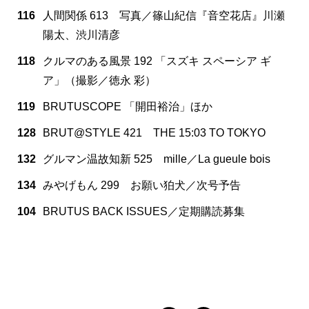
116
人間関係 613 写真／篠山紀信『音空花店』川瀬
陽太、渋川清彦
118
クルマのある風景 192 「スズキ スペーシア ギ
ア」（撮影／徳永 彩）
119
BRUTUSCOPE 「開田裕治」ほか
128
BRUT@STYLE 421 THE 15:03 TO TOKYO
132
グルマン温故知新 525 mille／La gueule bois
134
みやげもん 299 お願い狛犬／次号予告
104
BRUTUS BACK ISSUES／定期購読募集