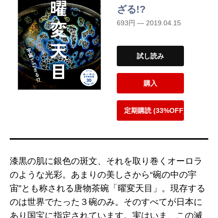
ざる!?
693円 — 2019.04.15
試し読み
購入
定期購読 (33%OFF)
漆黒の肌に銀色の斑文、それを取り巻くオーロラ
のような光彩。あまりの美しさから“碗の中の宇
宙”とも称される唐物茶碗「曜変天目」。現存する
のは世界でたった３碗のみ。そのすべてが日本に
あり国宝に指定されています。実はいま、この滅