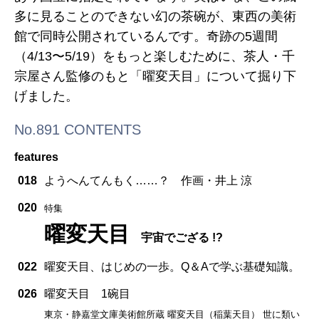
多に見ることのできない幻の茶碗が、東西の美術
館で同時公開されているんです。奇跡の5週間
（4/13〜5/19）をもっと楽しむために、茶人・千
宗屋さん監修のもと「曜変天目」について掘り下
げました。
No.891 CONTENTS
features
018
ようへんてんもく……？ 作画・井上 涼
020
特集
曜変天目
宇宙でござる !?
022
曜変天目、はじめの一歩。Q＆Aで学ぶ基礎知識。
026
曜変天目 1碗目
東京・静嘉堂文庫美術館所蔵 曜変天目（稲葉天目） 世に類い