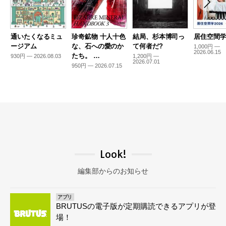
通いたくなるミュ
珍奇鉱物 十人十色
結局、杉本博司っ
居住空間学2
ージアム
な、石への愛のか
て何者だ?
1,000円 —
2026.06.15
たち。 …
930円 — 2026.08.03
1,200円 —
2026.07.01
950円 — 2026.07.15
Look!
編集部からのお知らせ
アプリ
BRUTUSの電子版が定期購読できるアプリが登
場！