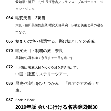
愛知県・瀬戸 九代 長江惣吉／フランス・ブルゴーニュ ジ
ャン・ジレル
064
曜変天目 3碗目
大阪・藤田美術館所蔵 曜変天目茶碗 仏教と美術と茶の湯を
つなぐ。
066
始まりの地へ帰還する、懸け橋としての茶碗。
070
曜変天目・制覇の旅 奈良
早朝から暮れゆく奈良まで一日を過ごす。
072
千宗屋が曜変天目をめぐる謎を解き明かす。
中国・建窯ミステリーツアー。
086
歴史や流行をひとつかみ！ 「東アジアの茶」年
表。
087
Book in Book
2019年版 会いに行ける名茶碗図鑑30