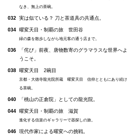
なき、無上の茶碗。
032
実は似ている？ 刀と茶道具の共通点。
034
曜変天目・制覇の旅 世田谷
緑の森を散歩しながら地元客の通う店まで。
036
「侘び」前夜、唐物数寄のグラマラスな世界へよ
うこそ。
038
曜変天目 2碗目
京都・大徳寺龍光院所蔵 曜変天目 信仰とともにあり続け
る茶碗。
040
「桃山の正倉院」としての龍光院。
044
曜変天目・制覇の旅 滋賀
進化する信楽のギャラリーで器探しの旅。
046
現代作家による曜変への挑戦。