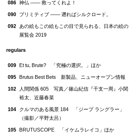
086
神仏 —— 救ってくれよ！
090
プリミティブ —— 遡ればシルクロード。
092
あの絵もこの絵もこの目で見られる、日本の絵の
展覧会 2019
regulars
009
Et tu, Brute? 「究極の選択。」ほか
095
Brutus Best Bets 新製品、ニューオープン情報
102
人間関係 605 写真／篠山紀信『干支一周』小関
裕太、近藤春菜
104
クルマのある風景 184 「ジープ ラングラー」
（撮影／平野太呂）
105
BRUTUSCOPE 「イケムラレイコ」ほか