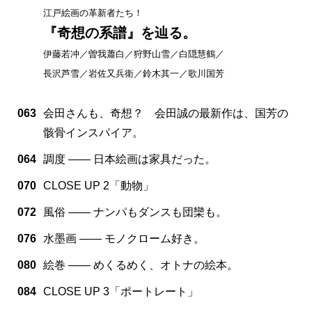
江戸絵画の革新者たち！
『奇想の系譜』を辿る。
伊藤若冲／曽我蕭白／狩野山雪／白隠慧鶴／
長沢芦雪／岩佐又兵衛／鈴木其一／歌川国芳
063
会田さんも、奇想？ 会田誠の最新作は、国芳の
骸骨インスパイア。
064
調度 —— 日本絵画は家具だった。
070
CLOSE UP 2「動物」
072
風俗 —— ナンパもダンスも団欒も。
076
水墨画 —— モノクローム好き。
080
絵巻 —— めくるめく、オトナの絵本。
084
CLOSE UP 3「ポートレート」