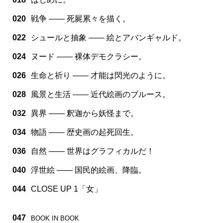
020
戦争 —— 死屍累々を描く。
022
シュールと抽象 —— 絵とアバンギャルド。
024
ヌード —— 裸体デモクラシー。
026
生命と祈り —— 才能は閃光のように。
028
風景と生活 —— 近代絵画のブルース。
032
異界 —— 釈迦から妖怪まで。
034
物語 —— 歴史画の起死回生。
036
自然 —— 世界はグラフィカルだ！
040
浮世絵 —— 国民的絵画、降臨。
044
CLOSE UP 1「女」
047
BOOK IN BOOK