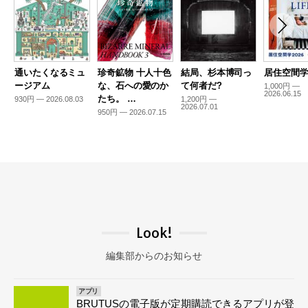
通いたくなるミュ
珍奇鉱物 十人十色
結局、杉本博司っ
居住空間学2
ージアム
な、石への愛のか
て何者だ?
1,000円 —
2026.06.15
たち。 …
930円 — 2026.08.03
1,200円 —
2026.07.01
950円 — 2026.07.15
Look!
編集部からのお知らせ
アプリ
BRUTUSの電子版が定期購読できるアプリが登