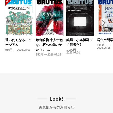
通いたくなるミュ
珍奇鉱物 十人十色
結局、杉本博司っ
居住空間学2
ージアム
な、石への愛のか
て何者だ?
1,000円 —
2026.06.15
たち。 …
930円 — 2026.08.03
1,200円 —
2026.07.01
950円 — 2026.07.15
Look!
編集部からのお知らせ