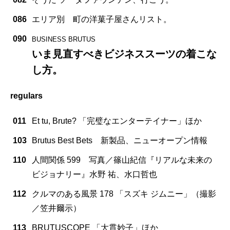
086
エリア別 町の洋菓子屋さんリスト。
090
BUSINESS BRUTUS
いま見直すべきビジネススーツの着こな
し方。
regulars
011
Et tu, Brute? 「完璧なエンターテイナー」ほか
103
Brutus Best Bets 新製品、ニューオープン情報
110
人間関係 599 写真／篠山紀信『リアルな未来の
ビジョナリー』水野 祐、水口哲也
112
クルマのある風景 178 「スズキ ジムニー」（撮影
／笠井爾示）
113
BRUTUSCOPE 「大貫妙子」ほか