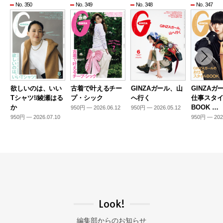
No. 350
No. 349
No. 348
No. 347
欲しいのは、いい
古着で叶えるチー
GINZAガール、山
GINZAガ
Tシャツ!/綾瀬はる
プ・シック
へ行く
仕事スタ
か
BOOK …
950円 — 2026.06.12
950円 — 2026.05.12
950円 — 2026.07.10
950円 — 202
Look!
編集部からのお知らせ