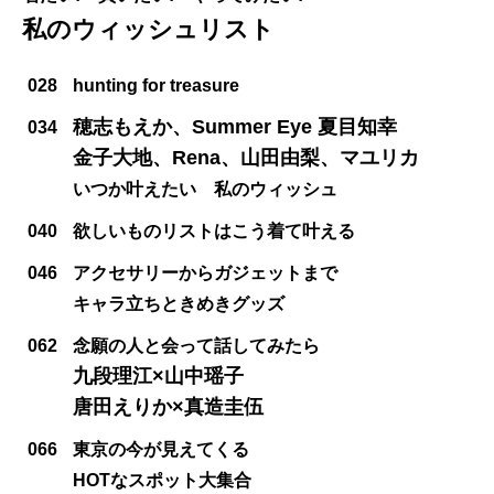
私のウィッシュリスト
028
hunting for treasure
穂志もえか、Summer Eye 夏目知幸
034
金子大地、Rena、山田由梨、マユリカ
いつか叶えたい 私のウィッシュ
040
欲しいものリストはこう着て叶える
046
アクセサリーからガジェットまで
キャラ立ちときめきグッズ
062
念願の人と会って話してみたら
九段理江×山中瑶子
唐田えりか×真造圭伍
066
東京の今が見えてくる
HOTなスポット大集合