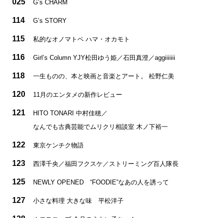
025
G’s CHARM
114
G’s STORY
115
私的なオノマトペ ハマ・オカモト
116
Girl’s Column YJY松田ゆう姫／石田真澄／aggiiiiiii
118
一生ものの、本と映画と音楽とアート。 松野仁美
120
11月のエンタメの新作レビュー
121
HITO TONARI 中村佳穂／
なんでも古典芸能でムリクリ相談室 木ノ下裕一
122
東京ケンチク物語
123
西澤千央／福田フクスケ／ストリーミング百人隊長
125
NEWLY OPENED “FOODIE”なあの人を誘って
127
小さな料理 大きな味 平松洋子