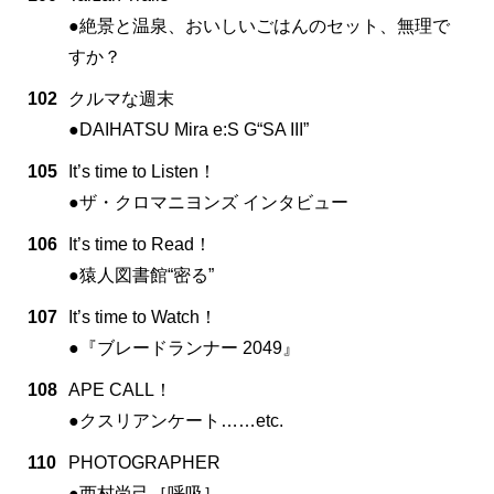
●絶景と温泉、おいしいごはんのセット、無理で
すか？
102
クルマな週末
●DAIHATSU Mira e:S G“SA III”
105
It’s time to Listen！
●ザ・クロマニヨンズ インタビュー
106
It’s time to Read！
●猿人図書館“密る”
107
It’s time to Watch！
●『ブレードランナー 2049』
108
APE CALL！
●クスリアンケート……etc.
110
PHOTOGRAPHER
●西村尚己［呼吸］