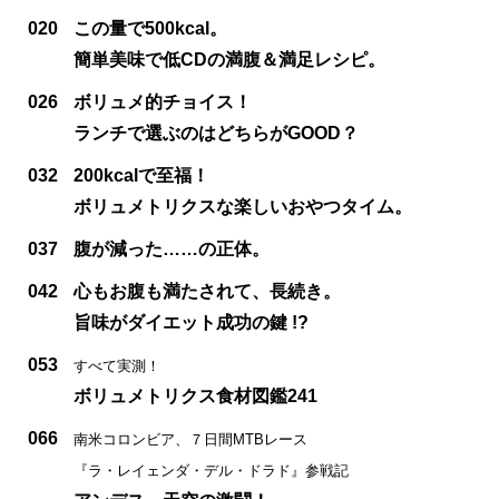
020
この量で500kcal。
簡単美味で低CDの満腹＆満足レシピ。
026
ボリュメ的チョイス！
ランチで選ぶのはどちらがGOOD？
032
200kcalで至福！
ボリュメトリクスな楽しいおやつタイム。
037
腹が減った……の正体。
042
心もお腹も満たされて、長続き。
旨味がダイエット成功の鍵 !?
053
すべて実測！
ボリュメトリクス食材図鑑241
066
南米コロンビア、７日間MTBレース
『ラ・レイェンダ・デル・ドラド』参戦記