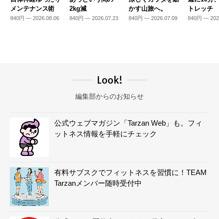
メンテナンス術
2kg減
かす山旅へ。
トレッチ
840円 — 2026.08.06
840円 — 2026.07.23
840円 — 2026.07.09
840円 — 202
Look!
編集部からのお知らせ
公式ウェブマガジン「Tarzan Web」も。フィ
ットネス情報を手軽にチェック
有料サブスクでフィットネスを習慣に！TEAM
Tarzanメンバー随時受付中