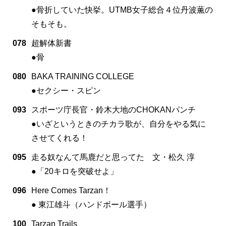
●骨折していた快挙。UTMB女子総合４位丹波薫の
そもそも。
078
超解体新書
●骨
080
BAKA TRAINING COLLEGE
●セクシー・スピン
093
スポーツ庁長官・鈴木大地のCHOKANパンチ
●いざというときのチカラ歌が、自分をやる気に
させてくれる！
095
走る奴なんて馬鹿だと思ってた 文・松久 淳
●「20キロを突破せよ」
096
Here Comes Tarzan！
● 東江雄斗（ハンドボール選手）
100
Tarzan Trails