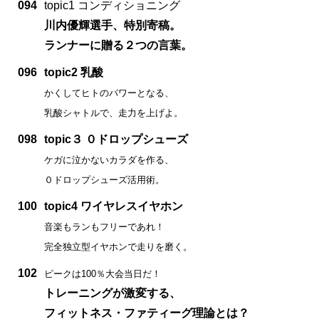
094
topic1 コンディショニング
川内優輝選手、特別寄稿。
ランナーに贈る２つの言葉。
096
topic2 乳酸
かくしてヒトのパワーとなる、
乳酸シャトルで、走力を上げよ。
098
topic３ ０ドロップシューズ
ケガに泣かないカラダを作る、
０ドロップシューズ活用術。
100
topic4 ワイヤレスイヤホン
音楽もランもフリーであれ！
完全独立型イヤホンで走りを磨く。
102
ピークは100％大会当日だ！
トレーニングが激変する、
フィットネス・ファティーグ理論とは？