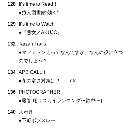
128
It’s time to Read！
●猿人図書館“効く”
129
It’s time to Watch！
●『悪女／AKUJO』
132
Tarzan Trails
●マフェトン走ってなんですか、なんの役に立つ
のでしょう？
134
APE CALL！
●冬の寒さ対策は？……etc.
136
PHOTOGRAPHER
●藤巻 翔［スカイランニング〜歓声〜］
140
スポ具
●下町ボブスレー