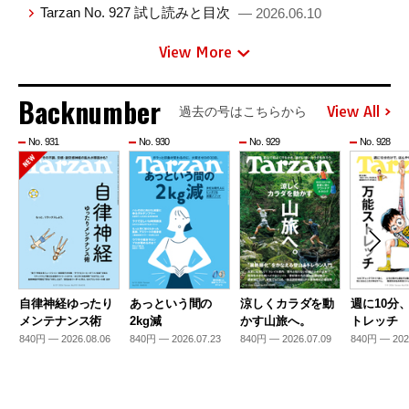
Tarzan No. 927 試し読みと目次
— 2026.06.10
View More
Backnumber
View All
過去の号はこちらから
No. 931
No. 930
No. 929
No. 928
自律神経ゆったり
あっという間の
涼しくカラダを動
週に10分
メンテナンス術
2kg減
かす山旅へ。
トレッチ
840円 — 2026.08.06
840円 — 2026.07.23
840円 — 2026.07.09
840円 — 202