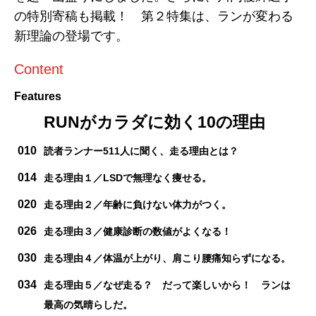
の特別寄稿も掲載！ 第２特集は、ランが変わる
新理論の登場です。
Content
Features
RUNがカラダに効く10の理由
010
読者ランナー511人に聞く、走る理由とは？
014
走る理由１／LSDで無理なく痩せる。
020
走る理由２／年齢に負けない体力がつく。
026
走る理由３／健康診断の数値がよくなる！
030
走る理由４／体温が上がり、肩こり腰痛知らずになる。
034
走る理由５／なぜ走る？ だって楽しいから！ ランは
最高の気晴らしだ。