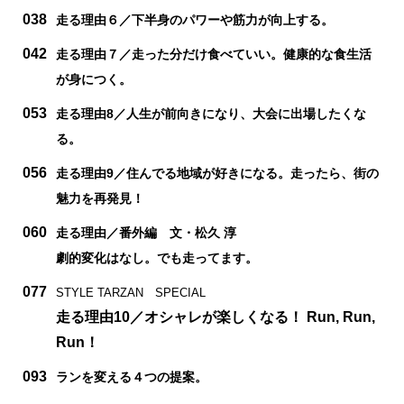
038
走る理由６／下半身のパワーや筋力が向上する。
042
走る理由７／走った分だけ食べていい。健康的な食生活
が身につく。
053
走る理由8／人生が前向きになり、大会に出場したくな
る。
056
走る理由9／住んでる地域が好きになる。走ったら、街の
魅力を再発見！
060
走る理由／番外編 文・松久 淳
劇的変化はなし。でも走ってます。
077
STYLE TARZAN SPECIAL
走る理由10／オシャレが楽しくなる！ Run, Run,
Run！
093
ランを変える４つの提案。