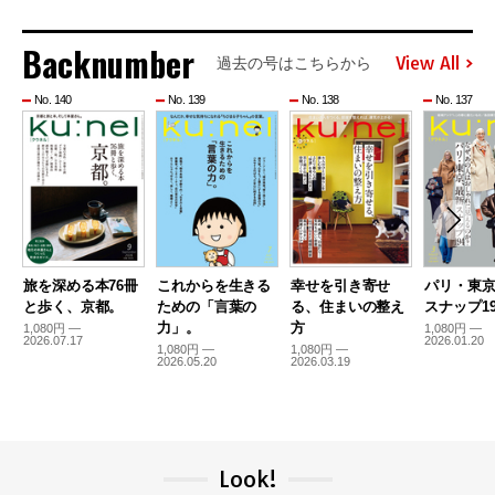
Backnumber
View All
過去の号はこちらから
No. 140
No. 139
No. 138
No. 137
旅を深める本76冊
これからを生きる
幸せを引き寄せ
パリ・東
と歩く、京都。
ための「言葉の
る、住まいの整え
スナップ19
力」。
方
1,080円 —
1,080円 —
2026.07.17
2026.01.20
1,080円 —
1,080円 —
2026.05.20
2026.03.19
Look!