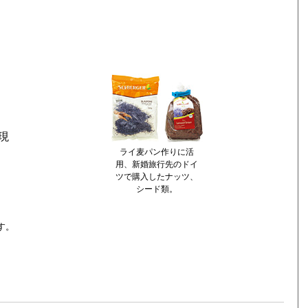
現
ライ麦パン作りに活
用、新婚旅行先のドイ
ツで購入したナッツ、
シード類。
す。