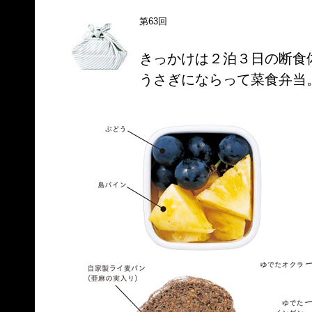
第63回
きっかけは２泊３日の断食
うさぎにならって菜食弁当