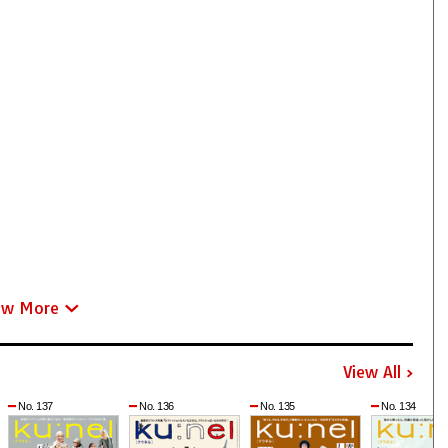
ew More
View All
No. 137
No. 136
No. 135
No. 134