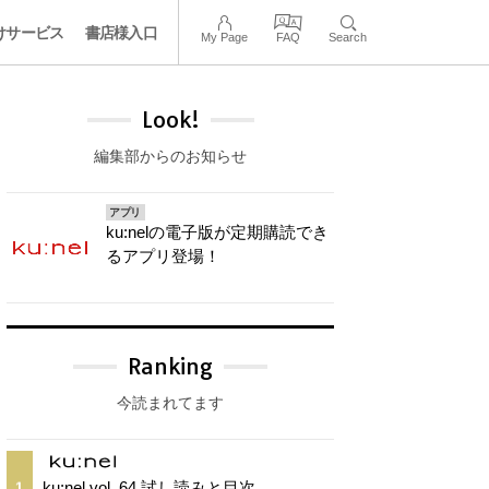
けサービス
書店様入口
My Page
FAQ
Search
Look!
編集部からのお知らせ
アプリ
ku:nelの電子版が定期購読でき
るアプリ登場！
Ranking
今読まれてます
ku:nel vol. 64 試し読みと目次
1