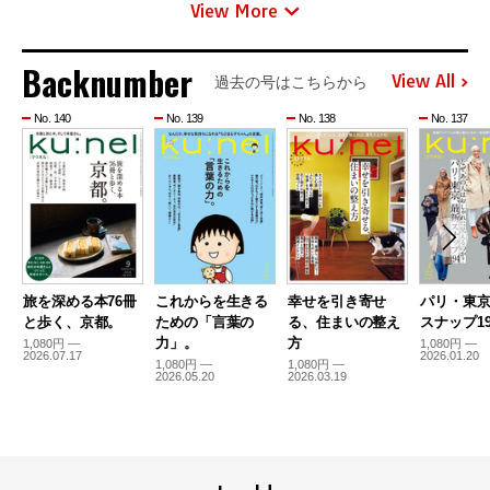
View More
Backnumber
View All
過去の号はこちらから
No. 140
No. 139
No. 138
No. 137
旅を深める本76冊
これからを生きる
幸せを引き寄せ
パリ・東
と歩く、京都。
ための「言葉の
る、住まいの整え
スナップ19
力」。
方
1,080円 —
1,080円 —
2026.07.17
2026.01.20
1,080円 —
1,080円 —
2026.05.20
2026.03.19