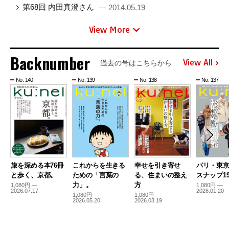
第68回 内田真澄さん
— 2014.05.19
View More
Backnumber
View All
過去の号はこちらから
No. 140
No. 139
No. 138
No. 137
旅を深める本76冊
これからを生きる
幸せを引き寄せ
パリ・東
と歩く、京都。
ための「言葉の
る、住まいの整え
スナップ19
力」。
方
1,080円 —
1,080円 —
2026.07.17
2026.01.20
1,080円 —
1,080円 —
2026.05.20
2026.03.19