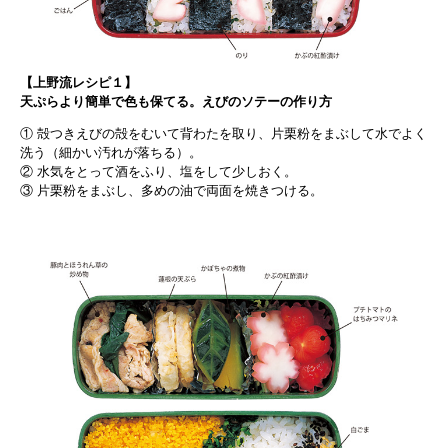
【上野流レシピ１】
天ぷらより簡単で色も保てる。えびのソテーの作り方
① 殻つきえびの殻をむいて背わたを取り、片栗粉をまぶして水でよく
洗う（細かい汚れが落ちる）。
② 水気をとって酒をふり、塩をして少しおく。
③ 片栗粉をまぶし、多めの油で両面を焼きつける。