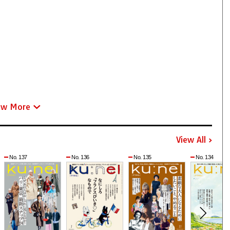
ew More
View All
No. 137
No. 136
No. 135
No. 134