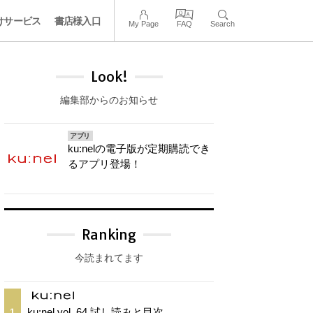
けサービス
書店様入口
My Page
FAQ
Search
Look!
編集部からのお知らせ
アプリ
ku:nelの電子版が定期購読でき
るアプリ登場！
Ranking
今読まれてます
ku:nel vol. 64 試し読みと目次
1