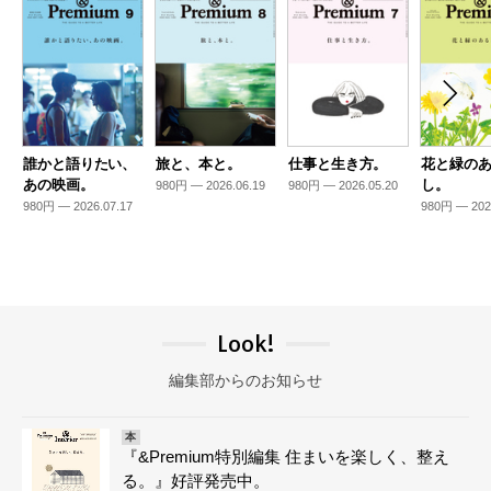
誰かと語りたい、
旅と、本と。
仕事と生き方。
花と緑の
あの映画。
し。
980円 — 2026.06.19
980円 — 2026.05.20
980円 — 2026.07.17
980円 — 202
Look!
編集部からのお知らせ
本
『&Premium特別編集 住まいを楽しく、整え
る。』好評発売中。