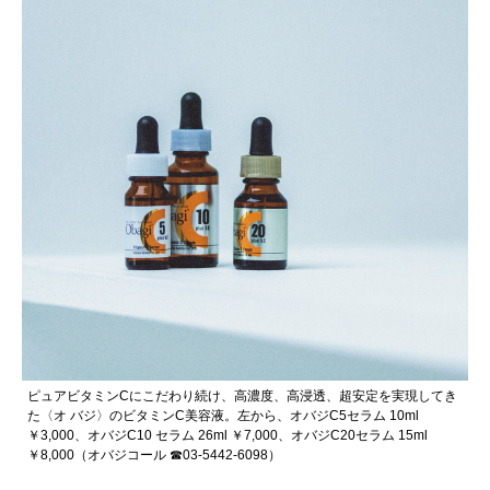
ピュアビタミンCにこだわり続け、高濃度、高浸透、超安定を実現してき
た〈オ バジ〉のビタミンC美容液。左から、オバジC5セラム 10ml
￥3,000、オバジC10 セラム 26ml ￥7,000、オバジC20セラム 15ml
￥8,000（オバジコール ☎03-5442-6098）