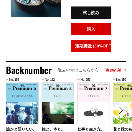
試し読み
購入
定期購読 (30%OFF)
Backnumber
View All
過去の号はこちらから
No. 153
No. 152
No. 151
No. 150
誰かと語りたい、
旅と、本と。
仕事と生き方。
花と緑の