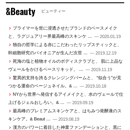
&Beauty
ビューティー
プライマーを世に浸透させたブランドのベースメイク
と、ラグジュアリー界最高峰のスキンケ …
— 2020.01.19
独自の哲学による赤にこだわったリップスティックと、
幹細胞研究のパイオニアが生んだ次世 …
— 2019.12.19
死海の塩と植物オイルのボディスクラブと、 肌に上品な
ヴェールをかけるベースリキッド。 …
— 2019.11.19
驚異的支持を誇るクレンジングバームと、 “似合う”が見
つかる運命のベージュネイル。& …
— 2019.10.18
NYから世界へ発信するアイメイクと、水のヴェールで仕
上げるジェルおしろい。& …
— 2019.09.19
最高峰のプレミアムスキンケアと、はちみつ発酵液のス
キンケア。& Beaut …
— 2019.08.19
漢方のパワーに着目した神業ファンデーションと、黒に