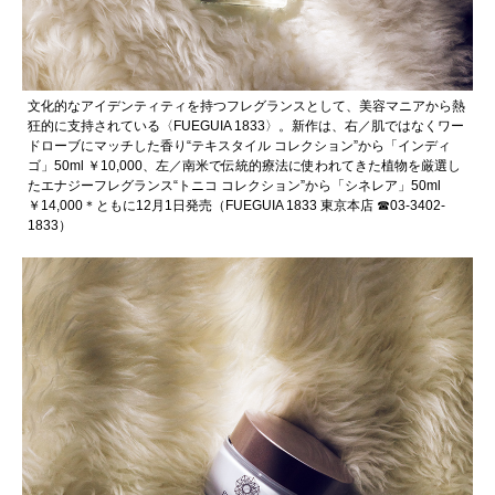
文化的なアイデンティティを持つフレグランスとして、美容マニアから熱
狂的に支持されている〈FUEGUIA 1833〉。新作は、右／肌ではなくワー
ドローブにマッチした香り“テキスタイル コレクション”から「インディ
ゴ」50ml ￥10,000、左／南米で伝統的療法に使われてきた植物を厳選し
たエナジーフレグランス“トニコ コレクション”から「シネレア」50ml
￥14,000＊ともに12月1日発売（FUEGUIA 1833 東京本店 ☎︎03-3402-
1833）