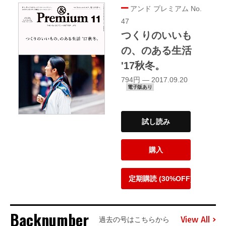
アンド プレミアム No.
47
つくりのいいも
の、のある生活
'17秋冬。
794円 — 2017.09.20
電子版あり
試し読み
購入
定期購読 (30%OFF)
Backnumber
View All
過去の号はこちらから