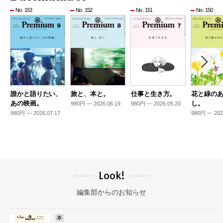
No. 153
No. 152
No. 151
No. 150
誰かと語りたい、
旅と、本と。
仕事と生き方。
花と緑の
あの映画。
し。
980円 — 2026.06.19
980円 — 2026.05.20
980円 — 2026.07.17
980円 — 202
Look!
編集部からのお知らせ
本