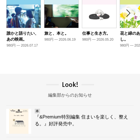
誰かと語りたい、
旅と、本と。
仕事と生き方。
花と緑の
あの映画。
し。
980円 — 2026.06.19
980円 — 2026.05.20
980円 — 2026.07.17
980円 — 202
Look!
編集部からのお知らせ
本
『&Premium特別編集 住まいを楽しく、整え
る。』好評発売中。