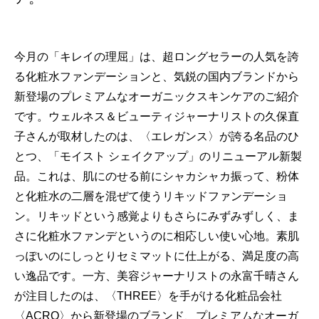
今月の「キレイの理屈」は、超ロングセラーの人気を誇
る化粧水ファンデーションと、気鋭の国内ブランドから
新登場のプレミアムなオーガニックスキンケアのご紹介
です。ウェルネス＆ビューティジャーナリストの久保直
子さんが取材したのは、〈エレガンス〉が誇る名品のひ
とつ、「モイスト シェイクアップ」のリニューアル新製
品。これは、肌にのせる前にシャカシャカ振って、粉体
と化粧水の二層を混ぜて使うリキッドファンデーショ
ン。リキッドという感覚よりもさらにみずみずしく、ま
さに化粧水ファンデというのに相応しい使い心地。素肌
っぽいのにしっとりセミマットに仕上がる、満足度の高
い逸品です。一方、美容ジャーナリストの永富千晴さん
が注目したのは、〈THREE〉を手がける化粧品会社
〈ACRO〉から新登場のブランド、プレミアムなオーガ