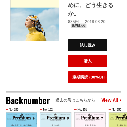
めに、どう生きる
か。
835円 — 2018.08.20
電子版あり
試し読み
購入
定期購読 (30%OFF)
Backnumber
View All
過去の号はこちらから
No. 153
No. 152
No. 151
No. 150