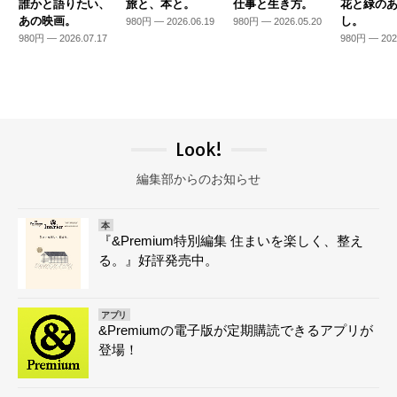
誰かと語りたい、
旅と、本と。
仕事と生き方。
花と緑の
あの映画。
し。
980円 — 2026.06.19
980円 — 2026.05.20
980円 — 2026.07.17
980円 — 202
Look!
編集部からのお知らせ
本
『&Premium特別編集 住まいを楽しく、整え
る。』好評発売中。
アプリ
&Premiumの電子版が定期購読できるアプリが
登場！