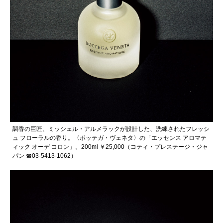
調香の巨匠、ミッシェル・アルメラックが設計した、洗練されたフレッシ
ュ フローラルの香り。〈ボッテガ・ヴェネタ〉の「エッセンス アロマテ
ィック オーデ コロン」。200ml ￥25,000（コティ・プレステージ・ジャ
パン ☎03-5413-1062）