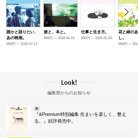
誰かと語りたい、
旅と、本と。
仕事と生き方。
花と緑の
あの映画。
し。
980円 — 2026.06.19
980円 — 2026.05.20
980円 — 2026.07.17
980円 — 202
Look!
編集部からのお知らせ
本
『&Premium特別編集 住まいを楽しく、整え
る。』好評発売中。