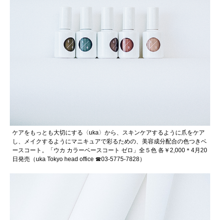
ケアをもっとも大切にする〈uka〉から、スキンケアするように爪をケア
し、メイクするようにマニキュアで彩るための、美容成分配合の色つきベ
ースコート。「ウカ カラーベースコート ゼロ」全５色 各￥2,000＊4月20
日発売（uka Tokyo head office ☎︎03-5775-7828）