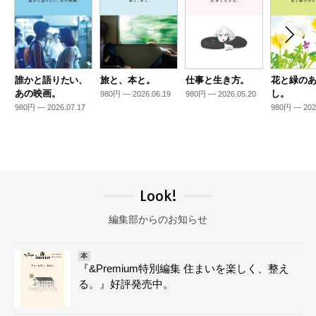
誰かと語りたい、
旅と、本と。
仕事と生き方。
花と緑の
あの映画。
し。
980円 — 2026.06.19
980円 — 2026.05.20
980円 — 2026.07.17
980円 — 202
Look!
編集部からのお知らせ
本
『&Premium特別編集 住まいを楽しく、整え
る。』好評発売中。