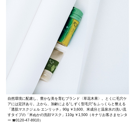
自然環境に配慮し、豊かな美を育むブランド〈草花木果〉。とくに毛穴ケ
アには定評あり。上から、加齢による“しずく型毛穴”をふっくらと整える
「透肌マスクジェル エンリッチ」90g ￥3,600、米成分と温泉水の洗い流
すタイプの「米ぬかの洗顔マスク」110g ￥1,500（キナリお客さまセンタ
ー ☎︎0120-47-8910）