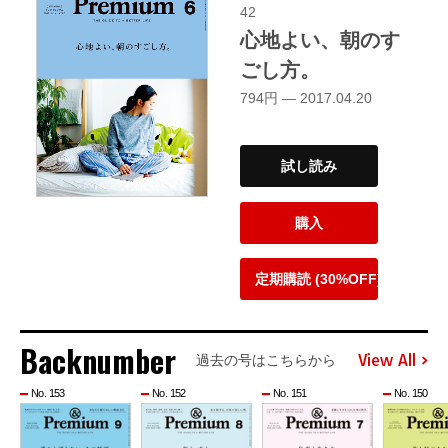
42
心地よい、朝のす
ごし方。
794円 — 2017.04.20
試し読み
購入
定期購読 (30%OFF)
Backnumber
View All
過去の号はこちらから
No. 153
No. 152
No. 151
No. 150