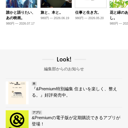
誰かと語りたい、
旅と、本と。
仕事と生き方。
花と緑の
あの映画。
し。
980円 — 2026.06.19
980円 — 2026.05.20
980円 — 2026.07.17
980円 — 202
Look!
編集部からのお知らせ
本
『&Premium特別編集 住まいを楽しく、整え
る。』好評発売中。
アプリ
&Premiumの電子版が定期購読できるアプリが
登場！