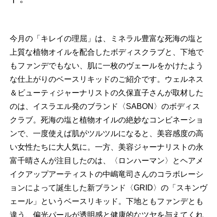
今月の「キレイの理屈」は、ミネラル豊富な死海の塩と
上質な植物オイルを配合したボディスクラブと、下地で
もファンデでもない、肌に一枚のヴェールをかけたよう
な仕上がりのベースリキッドのご紹介です。ウェルネス
＆ビューティジャーナリストの久保直子さんが取材した
のは、イスラエル発のブランド〈SABON〉のボディス
クラブ。死海の塩と植物オイルの絶妙なコンビネーショ
ンで、一度使えば肌がツルツルになると、美容感度の高
い女性たちに大人気に。一方、美容ジャーナリストの永
富千晴さんが注目したのは、〈ロンハーマン〉とヘアメ
イクアップアーティストの中嶋竜司さんのコラボレーシ
ョンによって誕生した新ブランド〈GRID〉の「スキンヴ
ェール」というベースリキッド。下地ともファンデとも
違う、偏光パールが透明感と健康的なツヤを与えてくれ