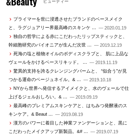
&Beauty
ビューティー
プライマーを世に浸透させたブランドのベースメイク
と、ラグジュアリー界最高峰のスキンケ …
— 2020.01.19
独自の哲学による赤にこだわったリップスティックと、
幹細胞研究のパイオニアが生んだ次世 …
— 2019.12.19
死海の塩と植物オイルのボディスクラブと、 肌に上品な
ヴェールをかけるベースリキッド。 …
— 2019.11.19
驚異的支持を誇るクレンジングバームと、 “似合う”が見
つかる運命のベージュネイル。& …
— 2019.10.18
NYから世界へ発信するアイメイクと、水のヴェールで仕
上げるジェルおしろい。& …
— 2019.09.19
最高峰のプレミアムスキンケアと、はちみつ発酵液のス
キンケア。& Beaut …
— 2019.08.19
漢方のパワーに着目した神業ファンデーションと、黒に
こだわったメイクアップ新製品。&# …
— 2019.07.19