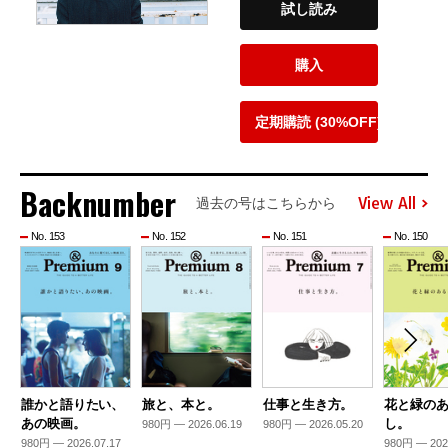
試し読み
購入
定期購読 (30%OFF)
Backnumber
View All
過去の号はこちらから
No. 153
No. 152
No. 151
No. 150
誰かと語りたい、
旅と、本と。
仕事と生き方。
花と緑の
あの映画。
し。
980円 — 2026.06.19
980円 — 2026.05.20
980円 — 2026.07.17
980円 — 202