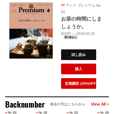
アンド プレミアム No.
52
お茶の時間にしま
しょうか。
815円 — 2018.02.20
電子版あり
試し読み
購入
定期購読 (30%OFF)
Backnumber
View All
過去の号はこちらから
No. 153
No. 152
No. 151
No. 150