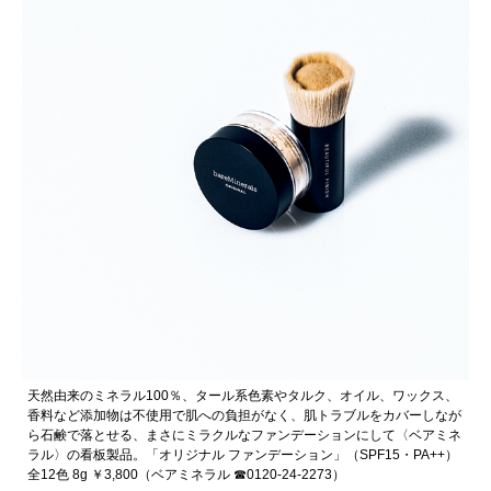
天然由来のミネラル100％、タール系色素やタルク、オイル、ワックス、
香料など添加物は不使用で肌への負担がなく、肌トラブルをカバーしなが
ら石鹸で落とせる、まさにミラクルなファンデーションにして〈ベアミネ
ラル〉の看板製品。「オリジナル ファンデーション」（SPF15・PA++）
全12色 8g ￥3,800（ベアミネラル ☎︎0120-24-2273）