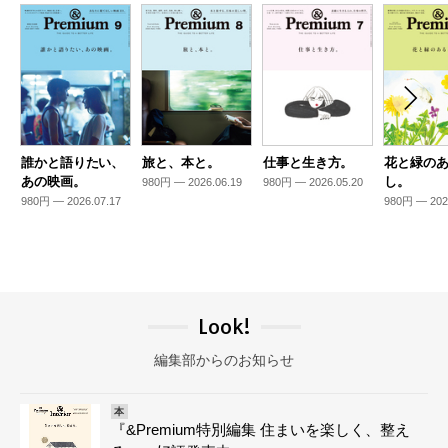
誰かと語りたい、
旅と、本と。
仕事と生き方。
花と緑の
あの映画。
し。
980円 — 2026.06.19
980円 — 2026.05.20
980円 — 2026.07.17
980円 — 202
Look!
編集部からのお知らせ
本
『&Premium特別編集 住まいを楽しく、整え