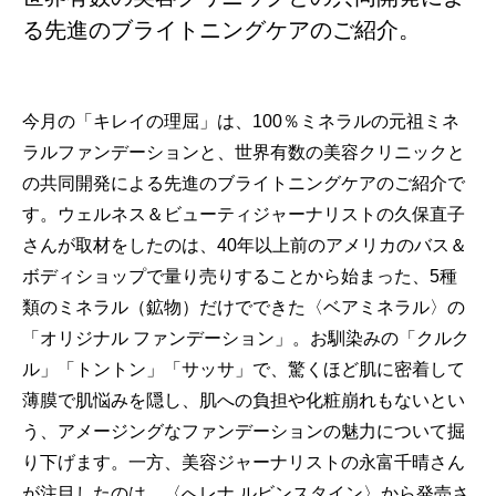
る先進のブライトニングケアのご紹介。
今月の「キレイの理屈」は、100％ミネラルの元祖ミネ
ラルファンデーションと、世界有数の美容クリニックと
の共同開発による先進のブライトニングケアのご紹介で
す。ウェルネス＆ビューティジャーナリストの久保直子
さんが取材をしたのは、40年以上前のアメリカのバス＆
ボディショップで量り売りすることから始まった、5種
類のミネラル（鉱物）だけでできた〈ベアミネラル〉の
「オリジナル ファンデーション」。お馴染みの「クルク
ル」「トントン」「サッサ」で、驚くほど肌に密着して
薄膜で肌悩みを隠し、肌への負担や化粧崩れもないとい
う、アメージングなファンデーションの魅力について掘
り下げます。一方、美容ジャーナリストの永富千晴さん
が注目したのは、〈へレナ ルビンスタイン〉から発売さ