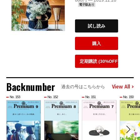
880円 — 2019.12.20
電子版あり
試し読み
購入
定期購読 (30%OFF)
Backnumber
View All
過去の号はこちらから
No. 153
No. 152
No. 151
No. 150