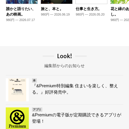
誰かと語りたい、
旅と、本と。
仕事と生き方。
花と緑の
あの映画。
し。
980円 — 2026.06.19
980円 — 2026.05.20
980円 — 2026.07.17
980円 — 202
Look!
編集部からのお知らせ
本
『&Premium特別編集 住まいを楽しく、整え
る。』好評発売中。
アプリ
&Premiumの電子版が定期購読できるアプリが
登場！