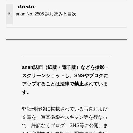
anan No. 2505 試し読みと目次
5
anan誌面（紙版・電子版）などを撮影・
スクリーンショットし、SNSやブログに
アップすることは法律で禁止されていま
す。
弊社刊行物に掲載されている写真および
文章を、写真撮影やスキャン等を行なっ
て、許諾なくブログ、SNS等に公開、ま