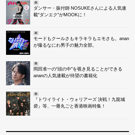
本
ダンサー・振付師 NOSUKEさんによる人気連
載“ダンエク”がMOOKに！
本
モードもクールさもキラキラもエモさも。anan
が撮るなにわ男子の魅力全部。
本
岡田准一の“頭の中”を覗き見ることができる
ananの人気連載が待望の書籍化
本
『トワイライト・ウォリアーズ 決戦！九龍城
砦』等、一冊丸ごと香港映画特集！