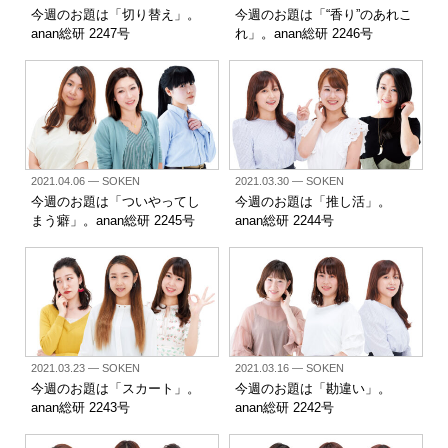
今週のお題は「切り替え」。
今週のお題は「“香り”のあれこ
anan総研 2247号
れ」。anan総研 2246号
2021.04.06
— SOKEN
2021.03.30
— SOKEN
今週のお題は「ついやってし
今週のお題は「推し活」。
まう癖」。anan総研 2245号
anan総研 2244号
2021.03.23
— SOKEN
2021.03.16
— SOKEN
今週のお題は「スカート」。
今週のお題は「勘違い」。
anan総研 2243号
anan総研 2242号