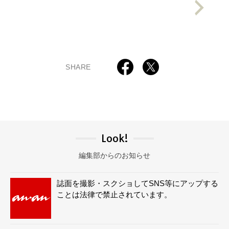
SHARE
Look!
編集部からのお知らせ
誌面を撮影・スクショしてSNS等にアップする
ことは法律で禁止されています。