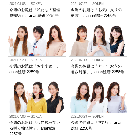
2021.08.03
— SOKEN
2021.07.27
— SOKEN
今週のお題は「私たちの整理
今週のお題は「お気に入りの
整頓術」。anan総研 2261号
家電」。anan総研 2260号
2021.07.20
— SOKEN
2021.07.13
— SOKEN
今週のお題は「おすすめ」。
今週のお題は「とっておきの
anan総研 2259号
暑さ対策」。anan総研 2258号
2021.07.06
— SOKEN
2021.06.29
— SOKEN
今週のお題は「心に残ってい
今週のお題は「学び」。anan
る贈り物体験」。anan総研
総研 2256号
2257号