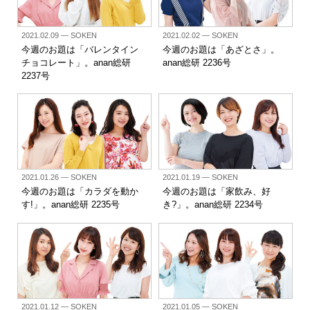
2021.02.09
— SOKEN
2021.02.02
— SOKEN
今週のお題は「バレンタイン
今週のお題は「あざとさ」。
チョコレート」。anan総研
anan総研 2236号
2237号
2021.01.26
— SOKEN
2021.01.19
— SOKEN
今週のお題は「カラダを動か
今週のお題は「家飲み、好
す!」。anan総研 2235号
き?」。anan総研 2234号
2021.01.12
— SOKEN
2021.01.05
— SOKEN