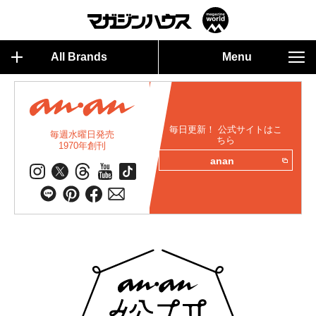
All Brands
Menu
毎日更新！ 公式サイトはこ
毎週水曜日発売
ちら
1970年創刊
anan