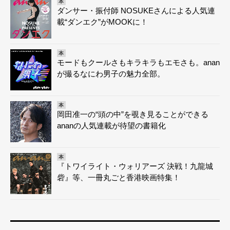
本
ダンサー・振付師 NOSUKEさんによる人気連
載“ダンエク”がMOOKに！
本
モードもクールさもキラキラもエモさも。anan
が撮るなにわ男子の魅力全部。
本
岡田准一の“頭の中”を覗き見ることができる
ananの人気連載が待望の書籍化
本
『トワイライト・ウォリアーズ 決戦！九龍城
砦』等、一冊丸ごと香港映画特集！