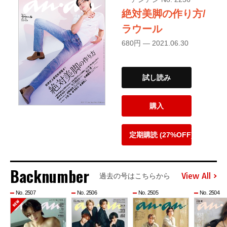
絶対美脚の作り方/
ラウール
680円 — 2021.06.30
試し読み
購入
定期購読 (27%OFF)
Backnumber
View All
過去の号はこちらから
No. 2507
No. 2506
No. 2505
No. 2504