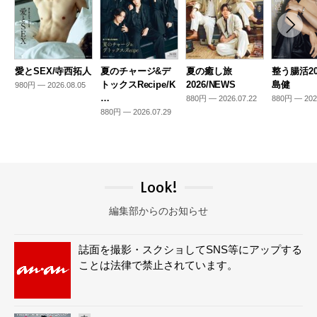
愛とSEX/寺西拓人
夏のチャージ&デ
夏の癒し旅
整う腸活20
トックスRecipe/K
2026/NEWS
島健
980円 — 2026.08.05
…
880円 — 2026.07.22
880円 — 202
880円 — 2026.07.29
Look!
編集部からのお知らせ
誌面を撮影・スクショしてSNS等にアップする
ことは法律で禁止されています。