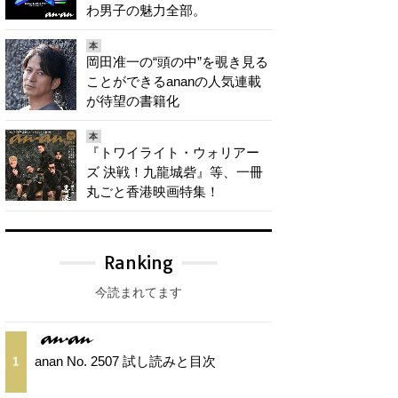
わ男子の魅力全部。
本
岡田准一の“頭の中”を覗き見る
ことができるananの人気連載
が待望の書籍化
本
『トワイライト・ウォリアー
ズ 決戦！九龍城砦』等、一冊
丸ごと香港映画特集！
Ranking
今読まれてます
anan No. 2507 試し読みと目次
1