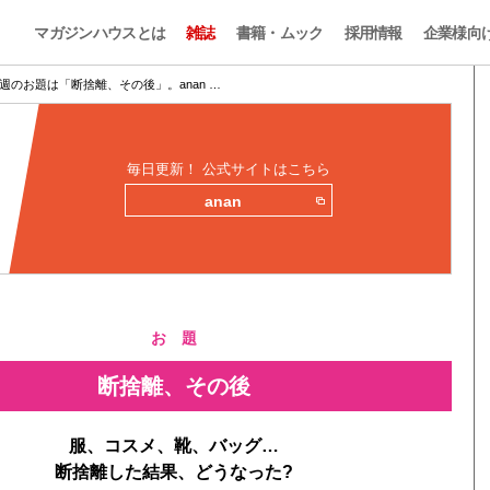
マガジンハウスとは
雑誌
書籍・ムック
採用情報
企業様向
週のお題は「断捨離、その後」。anan …
毎日更新！ 公式サイトはこちら
anan
お 題
断捨離、その後
服、コスメ、靴、バッグ…
断捨離した結果、どうなった?