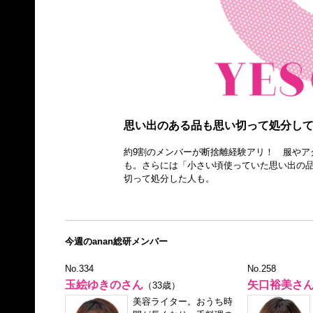
思い出のある品も思い切って処分し
約9割のメンバーが断捨離経験アリ！ 服やア
も。さらには「小さい頃使っていた思い出の品
切って処分した人も。
今週のanan総研メンバー
No.334
No.258
玉絵ゆきのさん
矢口裕美さ
（33歳）
美容ライター。おうち時