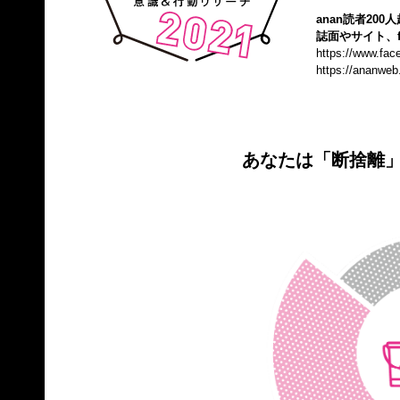
anan読者20
誌面やサイト、f
https://www.fa
https://ananweb
あなたは「断捨離」