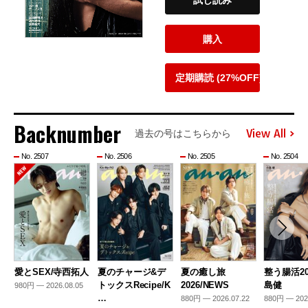
試し読み
購入
定期購読 (27%OFF)
Backnumber
View All
過去の号はこちらから
No. 2507
No. 2506
No. 2505
No. 2504
愛とSEX/寺西拓人
夏のチャージ&デ
夏の癒し旅
整う腸活20
トックスRecipe/K
2026/NEWS
島健
980円 — 2026.08.05
…
880円 — 2026.07.22
880円 — 202