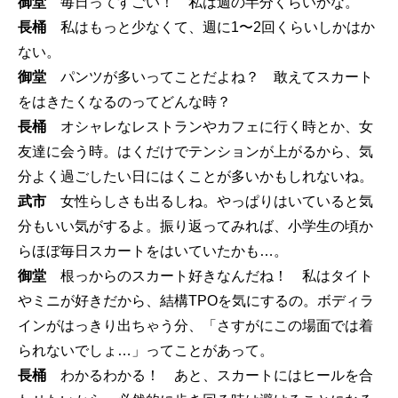
御堂
毎日ってすごい！ 私は週の半分くらいかな。
長桶
私はもっと少なくて、週に1〜2回くらいしかはか
ない。
御堂
パンツが多いってことだよね？ 敢えてスカート
をはきたくなるのってどんな時？
長桶
オシャレなレストランやカフェに行く時とか、女
友達に会う時。はくだけでテンションが上がるから、気
分よく過ごしたい日にはくことが多いかもしれないね。
武市
女性らしさも出るしね。やっぱりはいていると気
分もいい気がするよ。振り返ってみれば、小学生の頃か
らほぼ毎日スカートをはいていたかも…。
御堂
根っからのスカート好きなんだね！ 私はタイト
やミニが好きだから、結構TPOを気にするの。ボディラ
インがはっきり出ちゃう分、「さすがにこの場面では着
られないでしょ…」ってことがあって。
長桶
わかるわかる！ あと、スカートにはヒールを合