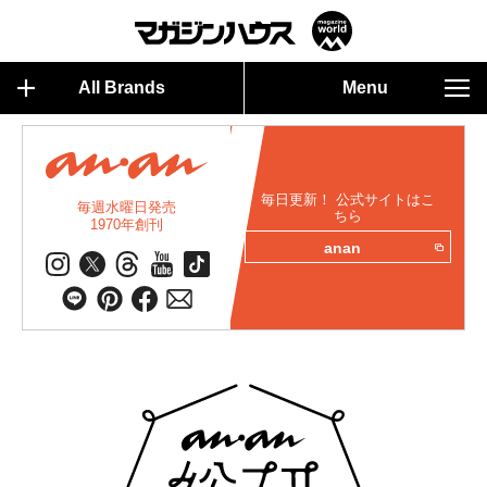
All Brands
Menu
毎日更新！ 公式サイトはこ
毎週水曜日発売
ちら
1970年創刊
anan