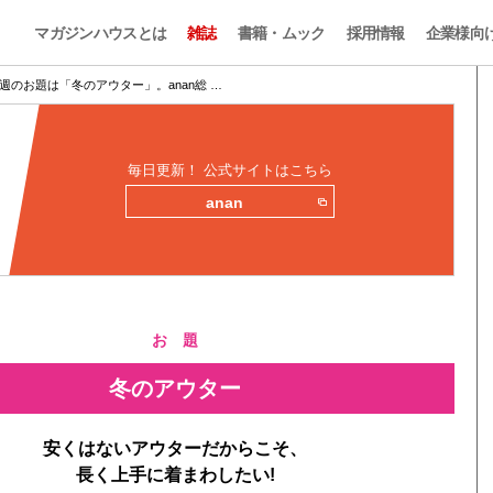
マガジンハウスとは
雑誌
書籍・ムック
採用情報
企業様向
週のお題は「冬のアウター」。anan総 …
毎日更新！ 公式サイトはこちら
anan
お 題
冬のアウター
安くはないアウターだからこそ、
長く上手に着まわしたい!