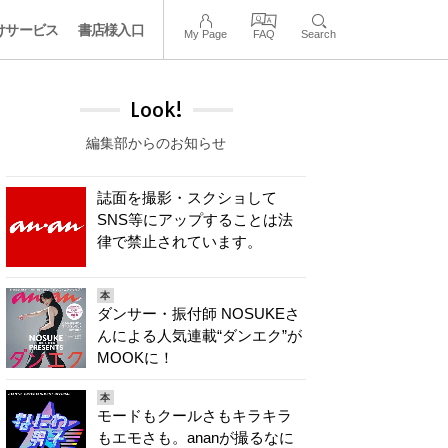
けサービス
書店様入口
My Page
FAQ
Search
Look!
編集部からのお知らせ
誌面を撮影・スクショして
SNS等にアップすることは法
律で禁止されています。
本
ダンサー・振付師 NOSUKEさ
んによる人気連載“ダンエク”が
MOOKに！
本
モードもクールさもキラキラ
もエモさも。ananが撮るなに