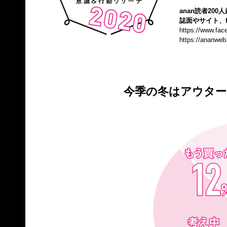
anan読者20
誌面やサイト、f
https://www.fa
https://ananweb
今季の冬はアウター