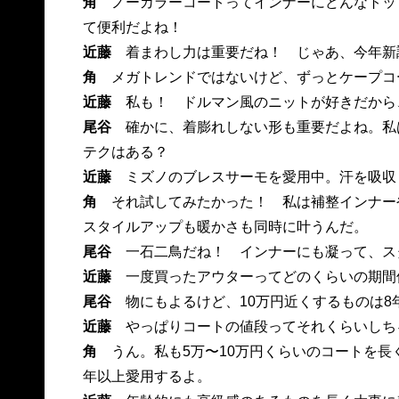
角
ノーカラーコートってインナーにどんなトッ
て便利だよね！
近藤
着まわし力は重要だね！ じゃあ、今年新
角
メガトレンドではないけど、ずっとケープコ
近藤
私も！ ドルマン風のニットが好きだから
尾谷
確かに、着膨れしない形も重要だよね。私
テクはある？
近藤
ミズノのブレスサーモを愛用中。汗を吸収
角
それ試してみたかった！ 私は補整インナー
スタイルアップも暖かさも同時に叶うんだ。
尾谷
一石二鳥だね！ インナーにも凝って、ス
近藤
一度買ったアウターってどのくらいの期間
尾谷
物にもよるけど、10万円近くするものは
近藤
やっぱりコートの値段ってそれくらいしち
角
うん。私も5万〜10万円くらいのコートを長
年以上愛用するよ。