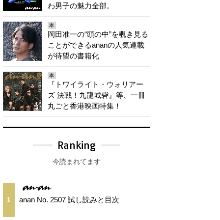
わ男子の魅力全部。
本
岡田准一の“頭の中”を覗き見る
ことができるananの人気連載
が待望の書籍化
本
『トワイライト・ウォリアー
ズ 決戦！九龍城砦』等、一冊
丸ごと香港映画特集！
Ranking
今読まれてます
anan No. 2507 試し読みと目次
1