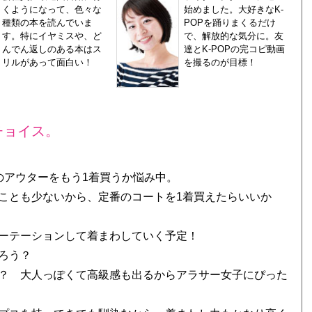
くようになって、色々な
始めました。大好きなK-
種類の本を読んでいま
POPを踊りまくるだけ
す。特にイヤミスや、ど
で、解放的な気分に。友
んでん返しのある本はス
達とK-POPの完コピ動画
リルがあって面白い！
を撮るのが目標！
チョイス。
のアウターをもう1着買うか悩み中。
ことも少ないから、定番のコートを1着買えたらいいか
ーテーションして着まわしていく予定！
ろう？
？ 大人っぽくて高級感も出るからアラサー女子にぴった