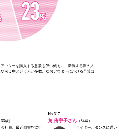
、アウターを購入する意欲も低い傾向に。新調する派の人
人や考え中という人が多数。なおアウターにかける予算は
No.317
角 侑宇子さん
（33歳）
（34歳）
会社員。最近図書館に行
ライター。ダンスに通い