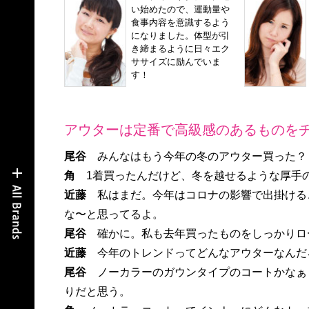
い始めたので、運動量や
食事内容を意識するよう
になりました。体型が引
き締まるように日々エク
ササイズに励んでいま
す！
アウターは定番で高級感のあるものを
尾谷
みんなはもう今年の冬のアウター買った？
角
1着買ったんだけど、冬を越せるような厚手
近藤
私はまだ。今年はコロナの影響で出掛ける
な〜と思ってるよ。
尾谷
確かに。私も去年買ったものをしっかりロ
近藤
今年のトレンドってどんなアウターなんだ
尾谷
ノーカラーのガウンタイプのコートかなぁ
りだと思う。