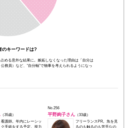
者のキーワードは?
を占める意外な結果に。嫉妬しなくなった理由は「自分は
・公務員）など、“自分軸”で物事を考えられるようになっ
No.256
ん
平野絢子さん
（35歳）
（33歳）
看護師。年内にレーシッ
フリーランスPR。魚を見
ク手術をする予定。視力
るのも触るのも苦手なの