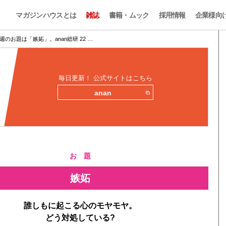
マガジンハウスとは
雑誌
書籍・ムック
採用情報
企業様向
週のお題は「嫉妬」。anan総研 22 …
毎日更新！ 公式サイトはこちら
anan
お 題
嫉妬
誰しもに起こる心のモヤモヤ。
どう対処している?