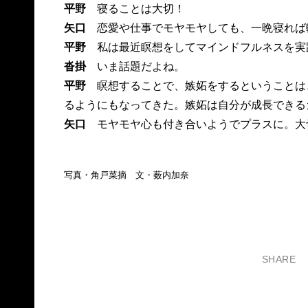
平野
寝ることは大切！
矢口
恋愛や仕事でモヤモヤしても、一晩寝れば
平野
私は最近瞑想をしてマインドフルネスを実
沓掛
いま話題だよね。
平野
瞑想することで、嫉妬をするということは
るようにもなってきた。嫉妬は自分が成長できる
矢口
モヤモヤ心も付き合いようでプラスに。大
写真・角戸菜摘 文・薮内加奈
SHARE