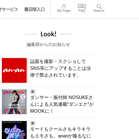
けサービス
書店様入口
My Page
FAQ
Search
Look!
編集部からのお知らせ
誌面を撮影・スクショして
SNS等にアップすることは法
律で禁止されています。
本
ダンサー・振付師 NOSUKEさ
んによる人気連載“ダンエク”が
MOOKに！
本
モードもクールさもキラキラ
もエモさも。ananが撮るなに