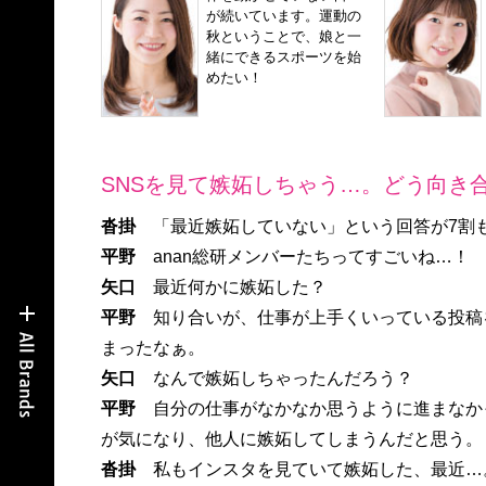
が続いています。運動の
秋ということで、娘と一
緒にできるスポーツを始
めたい！
SNSを見て嫉妬しちゃう…。どう向き合
沓掛
「最近嫉妬していない」という回答が7割
平野
anan総研メンバーたちってすごいね…！
矢口
最近何かに嫉妬した？
平野
知り合いが、仕事が上手くいっている投稿
まったなぁ。
矢口
なんで嫉妬しちゃったんだろう？
平野
自分の仕事がなかなか思うように進まなか
が気になり、他人に嫉妬してしまうんだと思う。
沓掛
私もインスタを見ていて嫉妬した、最近…