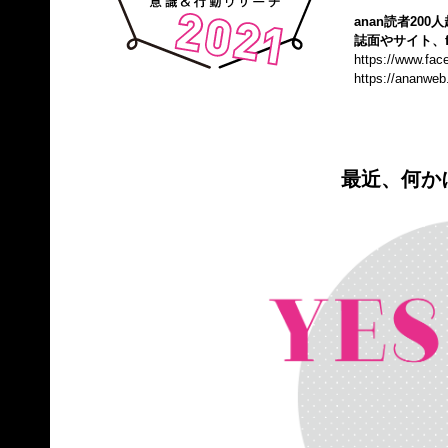
anan読者20
誌面やサイト、f
https://www.fa
https://ananweb
最近、何か