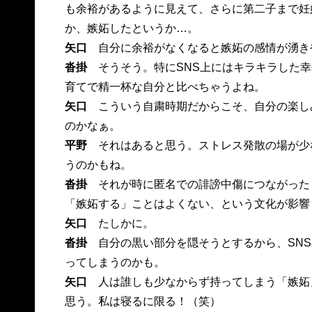
も余裕があるように見えて、さらに第二子まで妊
か、嫉妬したというか…。
矢口
自分に余裕がなくなると嫉妬の感情が湧き
沓掛
そうそう。特にSNS上にはキラキラした
育てで精一杯な自分と比べちゃうよね。
矢口
こういう自粛時期だからこそ、自分の楽し
のかなぁ。
平野
それはあると思う。ストレス発散の場が少
うのかもね。
沓掛
それが時に匿名での誹謗中傷につながった
「嫉妬する」ことはよくない、という文化が影響
矢口
たしかに。
沓掛
自分の黒い部分を隠そうとするから、SN
ってしまうのかも。
矢口
人は誰しも少なからず持ってしまう「嫉妬
思う。私は寝るに限る！（笑）