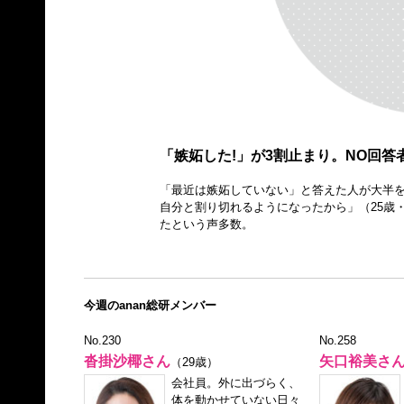
「嫉妬した!」が3割止まり。NO回答
「最近は嫉妬していない」と答えた人が大半
自分と割り切れるようになったから」（25歳
たという声多数。
今週のanan総研メンバー
No.230
No.258
沓掛沙椰さん
矢口裕美さ
（29歳）
会社員。外に出づらく、
体を動かせていない日々