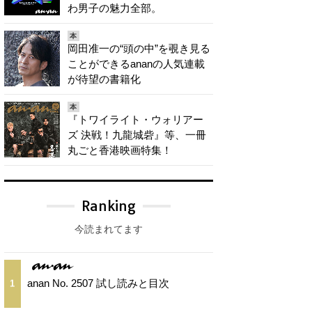
わ男子の魅力全部。
本
岡田准一の“頭の中”を覗き見る
ことができるananの人気連載
が待望の書籍化
本
『トワイライト・ウォリアー
ズ 決戦！九龍城砦』等、一冊
丸ごと香港映画特集！
Ranking
今読まれてます
anan No. 2507 試し読みと目次
1