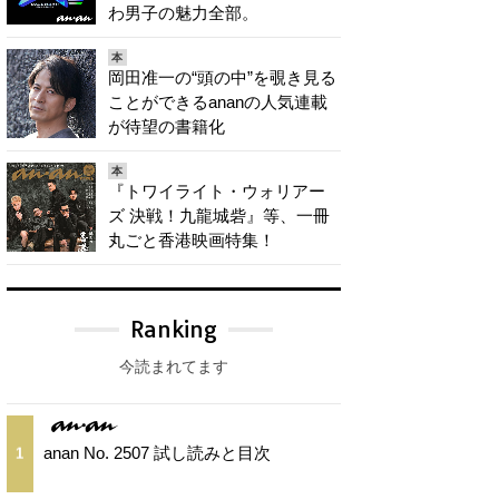
わ男子の魅力全部。
本
岡田准一の“頭の中”を覗き見る
ことができるananの人気連載
が待望の書籍化
本
『トワイライト・ウォリアー
ズ 決戦！九龍城砦』等、一冊
丸ごと香港映画特集！
Ranking
今読まれてます
anan No. 2507 試し読みと目次
1