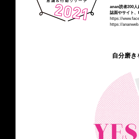
anan読者20
誌面やサイト、f
https://www.fa
https://ananweb
自分磨き