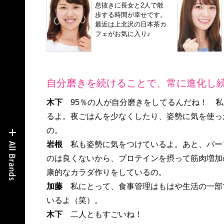
息抜きに長女と2人で散
歩する時間が幸せです。
最近は上北沢の日本茶カ
フェがお気に入り♪
自分磨きを続けることで、常に進化し続
木下
95％の人が自分磨きをしてるんだね！ 
るよ。夜ごはんを少なくしたり、姿勢に気を使っ
の。
岩根
私も姿勢に気をつけているよ。あと、パー
のは良くないから、プロテインを摂って筋肉増加
康的なカラダ作りをしているの。
加藤
私にとって、食事管理はもはや生活の一部
いるよ（笑）。
木下
二人ともすごいね！