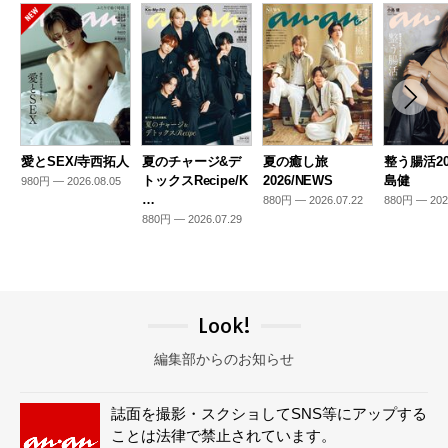
愛とSEX/寺西拓人
夏のチャージ&デ
夏の癒し旅
整う腸活20
トックスRecipe/K
2026/NEWS
島健
980円 — 2026.08.05
…
880円 — 2026.07.22
880円 — 202
880円 — 2026.07.29
Look!
編集部からのお知らせ
誌面を撮影・スクショしてSNS等にアップする
ことは法律で禁止されています。