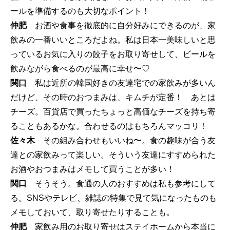
ールを準備するのも大切なポイント！
仲肥
お酒や食事を徹底的に自分好みにできるのが、家
飲みの一番いいところだよね。私は日本一美味しいと思
っているお気に入りの餃子をお取り寄せして、ビールを
飲みながら食べるのが最高に幸せ〜♡
関口
私は近所の韓国好きの友達宅での家飲みが多いん
だけど、その時のおつまみは、キムチが定番！ あとは
チーズ。百貨店で買ったちょっと高価なチーズを持ち寄
ることもあるかな。合わせるのはもちろんマッコリ！
佐々木
その組み合わせもいいね〜。食の趣味が合う友
達との家飲みって楽しい。そういう友達にすすめられた
お酒やおつまみはメモして買うことが多い！
関口
そうそう。食通の人のおすすめは私も参考にして
る。SNSやテレビ、雑誌の特集で見て気になったものも
メモしておいて、取り寄せたりすることも。
仲肥
家飲み用のお取り寄せはステイホームから本当に