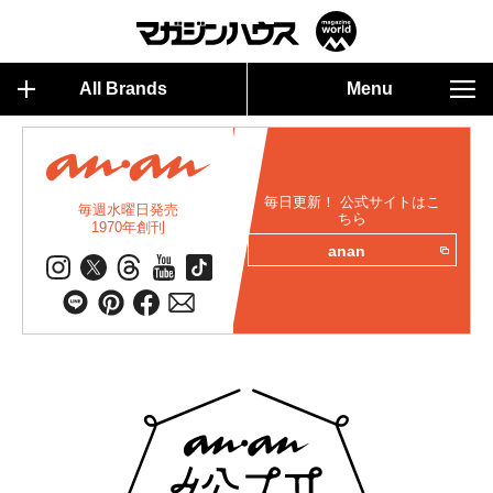
All Brands
Menu
毎日更新！ 公式サイトはこ
毎週水曜日発売
ちら
1970年創刊
anan