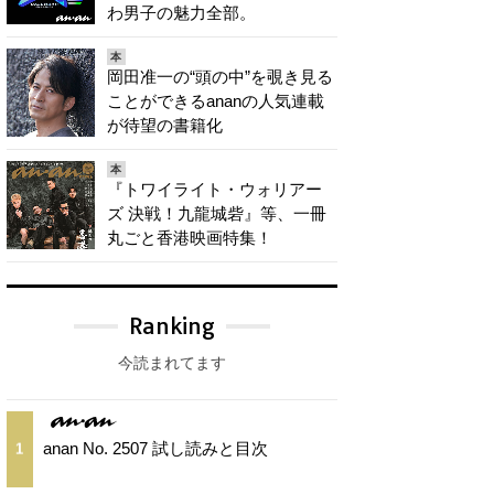
わ男子の魅力全部。
本
岡田准一の“頭の中”を覗き見る
ことができるananの人気連載
が待望の書籍化
本
『トワイライト・ウォリアー
ズ 決戦！九龍城砦』等、一冊
丸ごと香港映画特集！
Ranking
今読まれてます
anan No. 2507 試し読みと目次
1