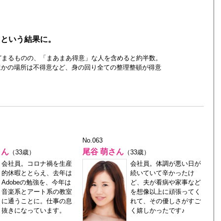
々という結果に。
どまるものの、「まあまあ得意」な人を含めると約半数。
ほかの場所は不得意など、身の回り全ての整理整頓が得意
No.063
さん
尾谷 萌さん
（33歳）
（33歳）
会社員。コロナ禍を生産
会社員。体調が悪い日が
的休暇ととらえ、去年は
続いていて辛かったけ
Adobeの勉強を、今年は
ど、夫が看病や家事など
音楽系とアート系の教室
を想像以上に頑張ってく
に通うことに。仕事の息
れて、その優しさがすご
抜きになっています。
く嬉しかったです♪