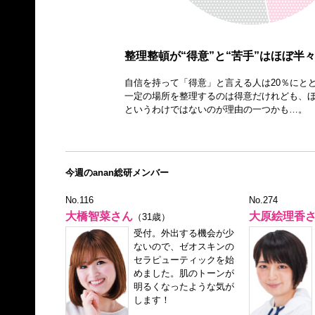
整理整頓が“得意”と“苦手”はほぼ半
自信を持って「得意」と言える人は20％にと
一定の場所を整理するのは得意だけれども、
というわけではないのが理由の一つかも…。
今週のanan総研メンバー
No.116
No.274
大橋智菜さん
大原絵理香
（31歳）
受付。外出する機会が少
ないので、ゼオスキンの
セラピューティックを始
めました。肌のトーンが
明るくなったような気が
します！