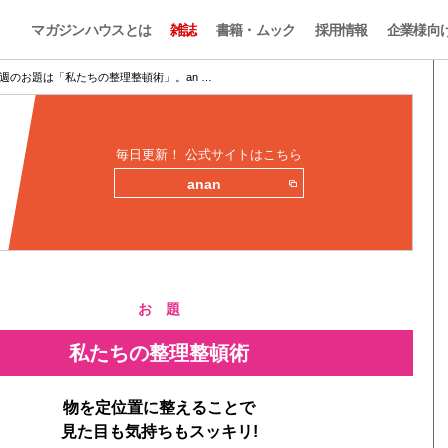
マガジンハウスとは
雑誌
書籍・ムック
採用情報
企業様向
週のお題は「私たちの整理整頓術」。an …
毎日更新！ 公式サイトはこちら
anan
お 題
私たちの整理整頓術
物を定位置に整えることで
見た目も気持ちもスッキリ!