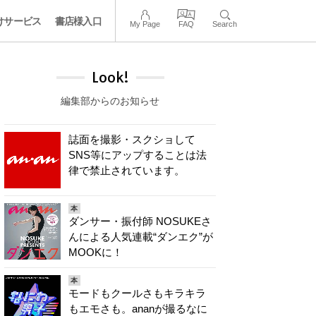
けサービス
書店様入口
My Page
FAQ
Search
Look!
編集部からのお知らせ
誌面を撮影・スクショして
SNS等にアップすることは法
律で禁止されています。
本
ダンサー・振付師 NOSUKEさ
んによる人気連載“ダンエク”が
MOOKに！
本
モードもクールさもキラキラ
もエモさも。ananが撮るなに