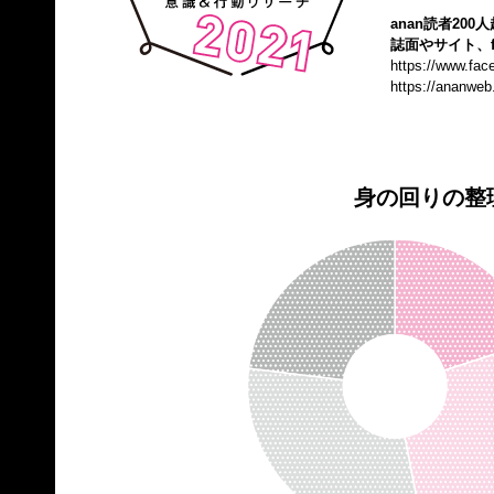
anan読者20
誌面やサイト、f
https://www.fa
https://ananweb
身の回りの整