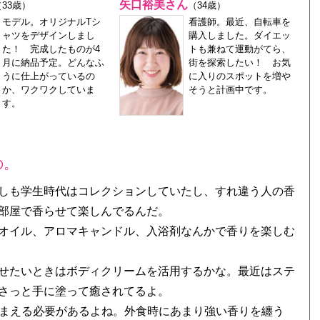
矢口裕美さん
（33歳）
（34歳）
モデル。オリジナルTシ
看護師。最近、自転車を
ャツをデザインしまし
購入しました。ダイエッ
た！ 完成したものが4
トも兼ねて運動がてら、
月に納品予定。どんなふ
街を探索したい！ お気
うに仕上がっているの
に入りのスポットを増や
か、ワクワクしていま
そうと計画中です。
す。
の。
しも学生時代はコレクションしていたし、すれ違う人の香
部屋で香らせて楽しんでるんだ。
オイル、アロマキャンドル、入浴剤なんかで香りを楽しむ
せたいときはボディクリームを活用するかな。最近はステ
さっと手に塗って癒されてるよ。
きまえる必要があるよね。外食時にあまり強い香りを纏う