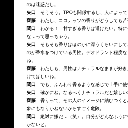
のは迷惑だし。
矢口
そうそう。TPOも関係するし、人によっ
齊藤
わたし、ココナッツの香りがどうしても苦
関口
わかる！ 甘すぎる香りは避けたい。特に
な…って思っちゃう。
矢口
そもそも香りはほのかに漂うくらいにして
のが香水をつけている男性。デオドラント程度な
ね。
齊藤
わたしも、男性はナチュラルなままが好き
けてほしいね。
関口
でも、ふんわり香るような感じで上手に使
矢口
確かにね。なるべくナチュラルだと嬉しい
齊藤
香りって、その人のイメージに結びつくと
象にもなりかねないからすごく危険。
関口
絶対に嫌だ…（笑）。自分がどんなふうに
かないと。