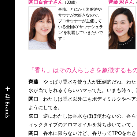
関口百合子さん
齊藤 彩さん
（33歳）
事務。とにかく岩盤浴や
サウナが大好きなので、
プロサウナーが主催して
いる全国の“サウナシュラ
ン”を制覇していきたいで
す！
「香り」はその人らしさを象徴するも
齊藤
やっぱり香水を使う人が圧倒的だね。わた
水が当てられるくらいハマってた。いまも時々、
関口
わたしは香水以外にもボディミルクやヘア
ようにしてる。
矢口
逆にわたしは香水をほぼ使わないの。香ら
ィックタイプのアロマオイルを持ち歩いていて、
関口
香水に限らないけど、香りってTPOをわ