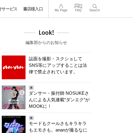
けサービス
書店様入口
My Page
FAQ
Search
Look!
編集部からのお知らせ
誌面を撮影・スクショして
SNS等にアップすることは法
律で禁止されています。
本
ダンサー・振付師 NOSUKEさ
んによる人気連載“ダンエク”が
MOOKに！
本
モードもクールさもキラキラ
もエモさも。ananが撮るなに