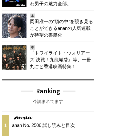
わ男子の魅力全部。
本
岡田准一の“頭の中”を覗き見る
ことができるananの人気連載
が待望の書籍化
本
『トワイライト・ウォリアー
ズ 決戦！九龍城砦』等、一冊
丸ごと香港映画特集！
Ranking
今読まれてます
anan No. 2506 試し読みと目次
1