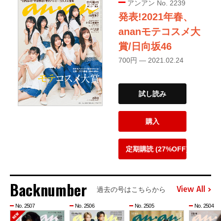
アンアン No. 2239
発表!2021年春、
ananモテコスメ大
賞/日向坂46
700円 — 2021.02.24
試し読み
購入
定期購読 (27%OFF)
Backnumber
View All
過去の号はこちらから
No. 2507
No. 2506
No. 2505
No. 2504