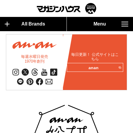
All Brands
Menu
毎日更新！ 公式サイトはこ
毎週水曜日発売
ちら
1970年創刊
anan