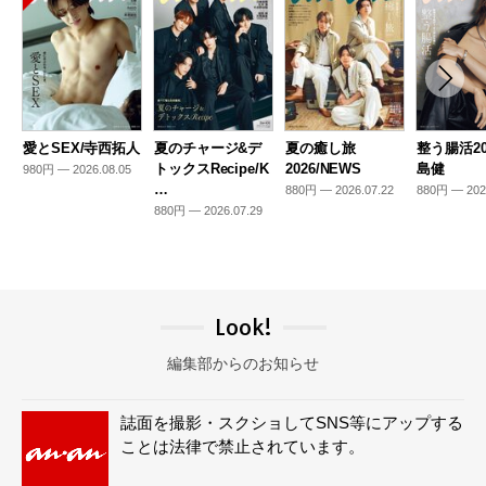
愛とSEX/寺西拓人
夏のチャージ&デ
夏の癒し旅
整う腸活20
トックスRecipe/K
2026/NEWS
島健
980円 — 2026.08.05
…
880円 — 2026.07.22
880円 — 202
880円 — 2026.07.29
Look!
編集部からのお知らせ
誌面を撮影・スクショしてSNS等にアップする
ことは法律で禁止されています。