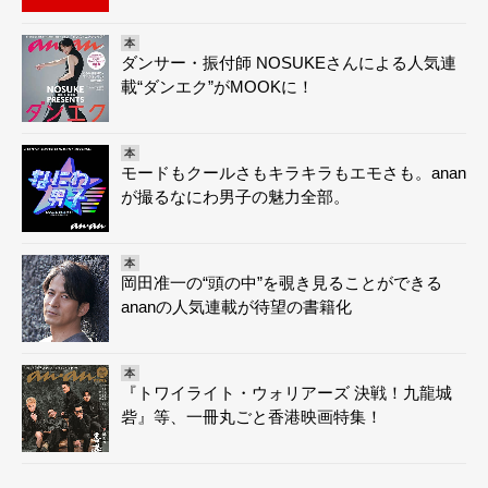
本
ダンサー・振付師 NOSUKEさんによる人気連
載“ダンエク”がMOOKに！
本
モードもクールさもキラキラもエモさも。anan
が撮るなにわ男子の魅力全部。
本
岡田准一の“頭の中”を覗き見ることができる
ananの人気連載が待望の書籍化
本
『トワイライト・ウォリアーズ 決戦！九龍城
砦』等、一冊丸ごと香港映画特集！