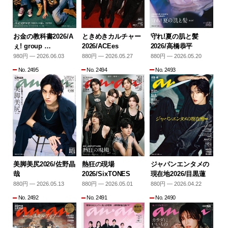
お金の教科書2026/A
ときめきカルチャー
守れ!夏の肌と髪
ぇ! group …
2026/ACEes
2026/高橋恭平
980円 — 2026.06.03
880円 — 2026.05.27
880円 — 2026.05.20
No. 2495
No. 2494
No. 2493
美脚美尻2026/佐野晶
熱狂の現場
ジャパンエンタメの
哉
2026/SixTONES
現在地2026/目黒蓮
880円 — 2026.05.13
880円 — 2026.05.01
880円 — 2026.04.22
No. 2492
No. 2491
No. 2490