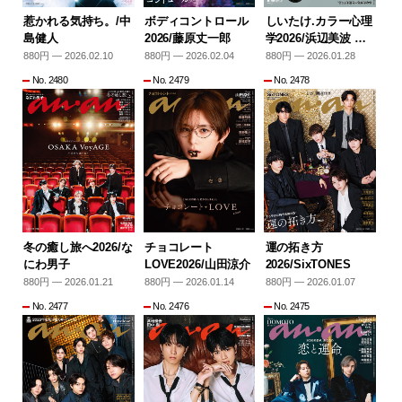
惹かれる気持ち。/中
ボディコントロール
しいたけ.カラー心理
島健人
2026/藤原丈一郎
学2026/浜辺美波 …
880円 — 2026.02.10
880円 — 2026.02.04
880円 — 2026.01.28
No. 2480
No. 2479
No. 2478
冬の癒し旅へ2026/な
チョコレート
運の拓き方
にわ男子
LOVE2026/山田涼介
2026/SixTONES
880円 — 2026.01.21
880円 — 2026.01.14
880円 — 2026.01.07
No. 2477
No. 2476
No. 2475