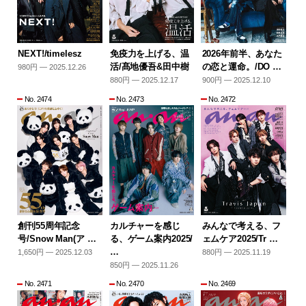
NEXT!/timelesz
免疫力を上げる、温
2026年前半、あなた
活/髙地優吾&田中樹
の恋と運命。/DO …
980円 — 2025.12.26
880円 — 2025.12.17
900円 — 2025.12.10
No. 2474
No. 2473
No. 2472
創刊55周年記念
カルチャーを感じ
みんなで考える、フ
号/Snow Man(ア …
る、ゲーム案内2025/
ェムケア2025/Tr …
…
1,650円 — 2025.12.03
880円 — 2025.11.19
850円 — 2025.11.26
No. 2471
No. 2470
No. 2469