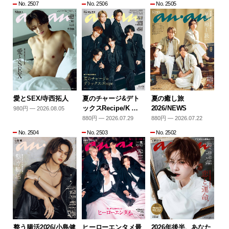
No. 2507
No. 2506
No. 2505
愛とSEX/寺西拓人
夏のチャージ&デト
夏の癒し旅
ックスRecipe/K …
2026/NEWS
980円 — 2026.08.05
880円 — 2026.07.29
880円 — 2026.07.22
No. 2504
No. 2503
No. 2502
整う腸活2026/小島健
ヒーローエンタメ最
2026年後半、あなた