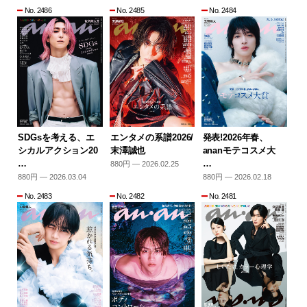
No. 2486
No. 2485
No. 2484
SDGsを考える、エ
エンタメの系譜2026/
発表!2026年春、
シカルアクション20
末澤誠也
ananモテコスメ大
…
…
880円 — 2026.02.25
880円 — 2026.03.04
880円 — 2026.02.18
No. 2483
No. 2482
No. 2481