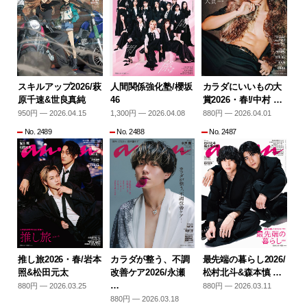
スキルアップ2026/萩
人間関係強化塾/櫻坂
カラダにいいもの大
原千速&世良真純
46
賞2026・春!/中村 …
950円 — 2026.04.15
1,300円 — 2026.04.08
880円 — 2026.04.01
No. 2489
No. 2488
No. 2487
推し旅2026・春/岩本
カラダが整う、不調
最先端の暮らし2026/
照&松田元太
改善ケア2026/永瀬
松村北斗&森本慎 …
…
880円 — 2026.03.25
880円 — 2026.03.11
880円 — 2026.03.18