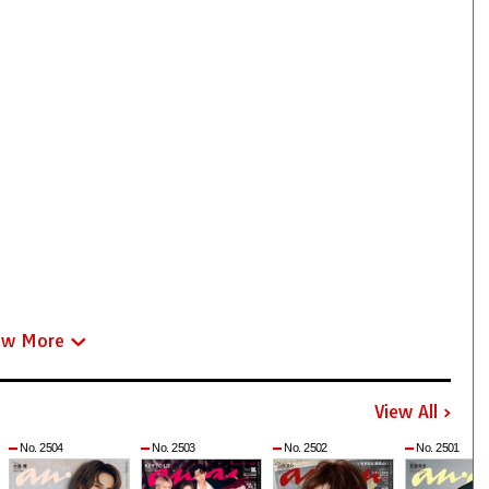
ew More
View All
No. 2504
No. 2503
No. 2502
No. 2501