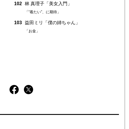
102
林 真理子「美女入門」
「“着たい”、に期待」
103
益田ミリ「僕の姉ちゃん」
「お金」