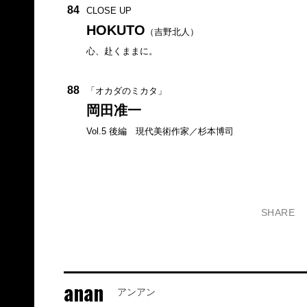
84
CLOSE UP
HOKUTO
（吉野北人）
心、赴くままに。
88
「オカダのミカタ」
岡田准一
Vol.5 後編 現代美術作家／杉本博司
SHARE
anan
アンアン