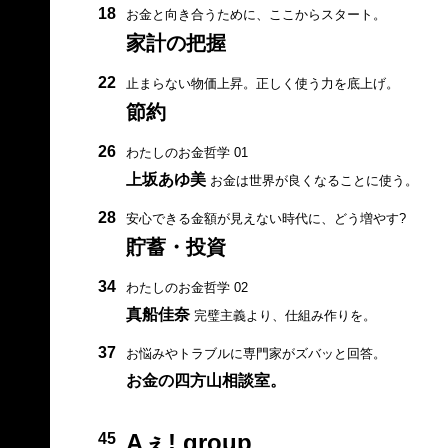
18
お金と向き合うために、ここからスタート。
家計の把握
22
止まらない物価上昇。正しく使う力を底上げ。
節約
26
わたしのお金哲学 01
上坂あゆ美
お金は世界が良くなることに使う。
28
安心できる金額が見えない時代に、どう増やす?
貯蓄・投資
34
わたしのお金哲学 02
真船佳奈
完璧主義より、仕組み作りを。
37
お悩みやトラブルに専門家がズバッと回答。
お金の四方山相談室。
Aぇ! group
45