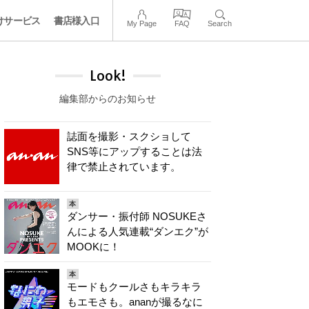
けサービス
書店様入口
My Page
FAQ
Search
Look!
編集部からのお知らせ
誌面を撮影・スクショして
SNS等にアップすることは法
律で禁止されています。
本
ダンサー・振付師 NOSUKEさ
んによる人気連載“ダンエク”が
MOOKに！
本
モードもクールさもキラキラ
もエモさも。ananが撮るなに