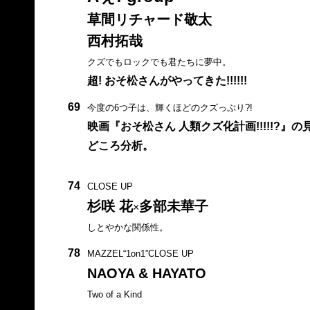
草間リチャード敬太
西村拓哉
クズでもロックでも君たちに夢中。
超! おそ松さんがやってきた!!!!!!
69
今度の6つ子は、輝くほどのクズっぷり?!
映画『おそ松さん 人類クズ化計画!!!!!?』の
どころ分析。
74
CLOSE UP
杉咲 花
多部未華子
×
しとやかな関係性。
78
MAZZEL“1on1”CLOSE UP
NAOYA & HAYATO
Two of a Kind