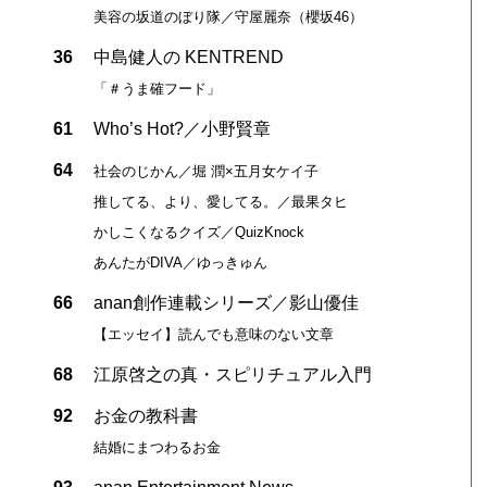
美容の坂道のぼり隊／守屋麗奈（櫻坂46）
36
中島健人の KENTREND
「＃うま確フード」
61
Who’s Hot?／小野賢章
64
社会のじかん／堀 潤×五月女ケイ子
推してる、より、愛してる。／最果タヒ
かしこくなるクイズ／QuizKnock
あんたがDIVA／ゆっきゅん
66
anan創作連載シリーズ／影山優佳
【エッセイ】読んでも意味のない文章
68
江原啓之の真・スピリチュアル入門
92
お金の教科書
結婚にまつわるお金