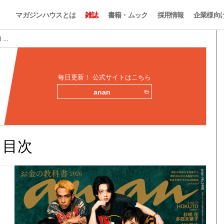
マガジンハウスとは
雑誌
書籍・ムック
採用情報
企業様向
目 …
毎日更新！ 公式サイトはこちら
anan
みと目次