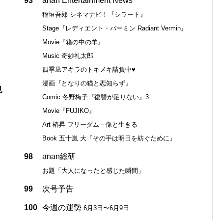
93
anan Entertainment News
稲垣吾郎 シネマナビ！『シラート』
Stage『レディエント・バーミン Radiant Vermin』
Movie『箱の中の羊』
Music 奇妙礼太郎
四季凪アキラのトキメキ請負中♥
漫画『となりの猫と恋知らず』
見
Comic 冬野梅子『復讐が足りない』3
Movie『FUJIKO』
Art 椿昇 フリーダム－像と生きる
Book 五十嵐 大『その手は明日を紡ぐために』
98
anan総研
お題「大人になったと感じた瞬間」
99
次号予告
100
今週の運勢
6月3日〜6月9日