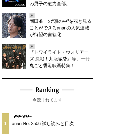
わ男子の魅力全部。
本
岡田准一の“頭の中”を覗き見る
ことができるananの人気連載
が待望の書籍化
本
『トワイライト・ウォリアー
ズ 決戦！九龍城砦』等、一冊
丸ごと香港映画特集！
Ranking
今読まれてます
anan No. 2506 試し読みと目次
1