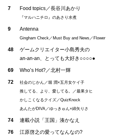
7
Food topics／長谷川あかり
『マルハニチロ』のあさり水煮
9
Antenna
Gingham Check／Must Buy and News／Flower
48
ゲームクリエイター小島秀夫の
an-an-an、とっても大好き○○○○●
69
Who’s Hot?／北村一輝
72
社会のじかん／堀 潤×五月女ケイ子
推してる、より、愛してる。／最果タヒ
かしこくなるクイズ／QuizKnock
あんたがDIVA／ゆっきゅん×綿矢りさ
74
連載小説「王国」湊かなえ
76
江原啓之の愛ってなんなの?