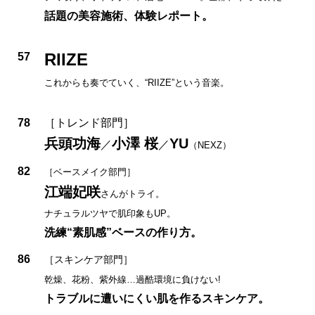
話題の美容施術、体験レポート。
RIIZE
57
これからも奏でていく、“RIIZE”という音楽。
78
［トレンド部門］
兵頭功海
小澤 桜
YU
／
／
（NEXZ）
82
［ベースメイク部門］
江端妃咲
さんがトライ。
ナチュラルツヤで肌印象もUP。
洗練“素肌感”ベースの作り方。
86
［スキンケア部門］
乾燥、花粉、紫外線…過酷環境に負けない!
トラブルに遭いにくい肌を作るスキンケア。