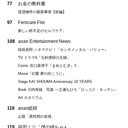
77
お金の教科書
賃貸物件の最新事情【前編】
97
Femcare File
新しい鉄不足のセルフケア。
108
anan Entertainment News
稲垣吾郎 シネマナビ！『センチメンタル・バリュー』
TV ドラマ9『元科捜研の主婦』
Comic 谷口菜津子『まめとむぎ』3
Movie『幻愛 夢の向こうに』
Stage KAI SHOUMA Anniversary 10 YEARS
Book 川内有緒 写真 一之瀬ちひろ『ロッコク・キッチン』
Art カタリウム
118
anan総研
お題「異性間の友情」
119
益田ミリ「僕の姉ちゃん」