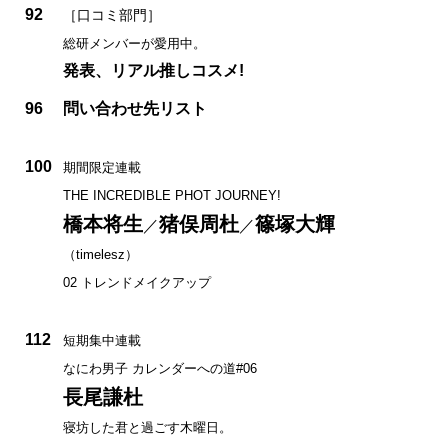
92
［口コミ部門］
総研メンバーが愛用中。
発表、リアル推しコスメ!
96
問い合わせ先リスト
100
期間限定連載
THE INCREDIBLE PHOT JOURNEY!
橋本将生
猪俣周杜
篠塚大輝
／
／
（timelesz）
02 トレンドメイクアップ
112
短期集中連載
なにわ男子 カレンダーへの道#06
長尾謙杜
寝坊した君と過ごす木曜日。