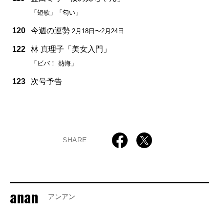
「短歌」「匂い」
120
今週の運勢
2月18日〜2月24日
122
林 真理子「美女入門」
「ビバ！ 熱海」
123
次号予告
SHARE
anan
アンアン