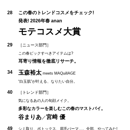
28
この春のトレンドコスメをチェック!
発表! 2026年春 anan
モテコスメ大賞
29
［ニュース部門］
この春ピックすべきアイテムは?
耳寄り情報を徹底リサーチ。
玉森裕太
34
meets MAQuillAGE
“白玉肌”が叶える、なりたい自分。
40
［トレンド部門］
気になるあの人の旬顔メイク。
多彩なカラーを楽しむこの春のマストバイ。
谷まりあ
宮﨑 優
／
49
シミ取り、ボトックス、眉毛パーマ…。全部、やってみた!