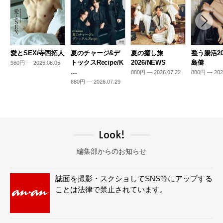
愛とSEX/寺西拓人
夏のチャージ&デ
夏の癒し旅
整う腸活20
トックスRecipe/K
2026/NEWS
島健
980円 — 2026.08.05
…
880円 — 2026.07.22
880円 — 202
880円 — 2026.07.29
Look!
編集部からのお知らせ
誌面を撮影・スクショしてSNS等にアップする
ことは法律で禁止されています。