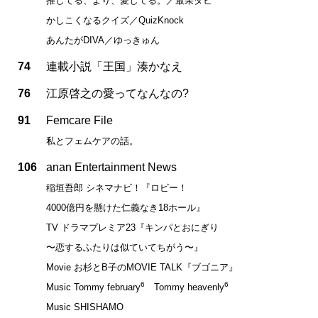
推してる、より、愛してる。／最果タヒ
かしこくなるクイズ／QuizKnock
あんたがDIVA／ゆっきゅん
74
連載小説「王国」湊かなえ
76
江原啓之の愛ってなんなの?
91
Femcare File
私とフェムケアの話。
106
anan Entertainment News
稲垣吾郎 シネマナビ！『ロビー！
4000億円を懸けた仁義なき18ホール』
TV ドラマプレミア23『キンパとおにぎり
〜恋するふたりは似ていてちがう〜』
Movie お杉とB子のMOVIE TALK『ブゴニア』
6
6
Music Tommy february
Tommy heavenly
Music SHISHAMO