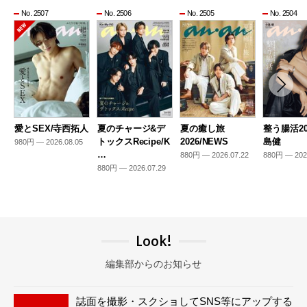
No. 2507
No. 2506
No. 2505
No. 2504
愛とSEX/寺西拓人
夏のチャージ&デ
夏の癒し旅
整う腸活20
トックスRecipe/K
2026/NEWS
島健
980円 — 2026.08.05
…
880円 — 2026.07.22
880円 — 202
880円 — 2026.07.29
Look!
編集部からのお知らせ
誌面を撮影・スクショしてSNS等にアップする