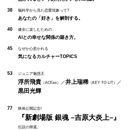
38
脳科学から見た恋愛現象って?
あなたの「好き」を解剖する。
40
健全に楽しむための、
AIとの幸せな関係の築き方。
45
なぜか心惹かれる
気になるカルチャーTOPICS
53
ジュニア魅惑王
浮所飛貴
井上瑞稀
／
／
（ACEes）
（KEY TO LIT）
黒田光輝
77
映画公開記念!
『新劇場版 銀魂 –吉原大炎上–』
伝説の帰還。