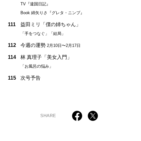
TV『違国日記』
Book 綿矢りさ『グレタ・ニンプ』
111
益田ミリ「僕の姉ちゃん」
「手をつなぐ」「結局」
112
今週の運勢
2月10日〜2月17日
114
林 真理子「美女入門」
「お風呂の悩み」
115
次号予告
SHARE