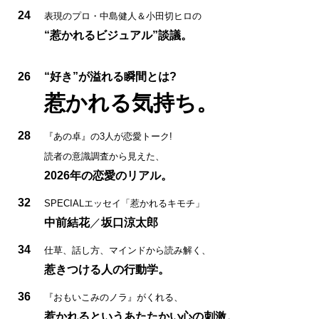
24
表現のプロ・中島健人＆小田切ヒロの
“惹かれるビジュアル”談議。
26
“好き”が溢れる瞬間とは?
惹かれる気持ち。
28
『あの卓』の3人が恋愛トーク!
読者の意識調査から見えた、
2026年の恋愛のリアル。
32
SPECIALエッセイ「惹かれるキモチ」
中前結花
／
坂口涼太郎
34
仕草、話し方、マインドから読み解く、
惹きつける人の行動学。
36
『おもいこみのノラ』がくれる、
惹かれるというあたたかい心の刺激。