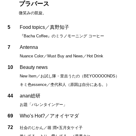
プラバース
微笑みの凱旋。
5
Food topics／真野知子
『Bacha Coffee』のミラノモーニング コーヒー
7
Antenna
Nuance Color／Must Buy and News／Hot Drink
10
Beauty news
New Item／お試し隊・里吉うたの（BEYOOOOONDS）
キミ色essence／杢代和人（原因は自分にある。）
44
anan総研
お題「バレンタインデー」
69
Who’s Hot?／アオイヤマダ
72
社会のじかん／堀 潤×五月女ケイ子