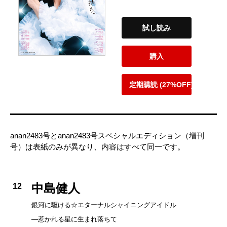
試し読み
購入
定期購読 (27%OFF)
anan2483号とanan2483号スペシャルエディション（増刊
号）は表紙のみが異なり、内容はすべて同一です。
中島健人
12
銀河に駆ける☆エターナルシャイニングアイドル
—惹かれる星に生まれ落ちて