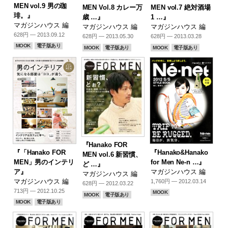
MEN vol.9 男の珈
MEN Vol.8 カレー万
MEN vol.7 絶対酒場
琲。』
歳 …』
1 …』
マガジンハウス 編
マガジンハウス 編
マガジンハウス 編
628円 — 2013.09.12
628円 — 2013.05.30
628円 — 2013.03.28
MOOK
電子版あり
MOOK
電子版あり
MOOK
電子版あり
『Hanako FOR
『「Hanako FOR
『Hanako&Hanako
MEN vol.6 新習慣、
MEN」男のインテリ
for Men Ne-n …』
ど …』
ア』
マガジンハウス 編
マガジンハウス 編
マガジンハウス 編
1,760円 — 2012.03.14
628円 — 2012.03.22
713円 — 2012.10.25
MOOK
MOOK
電子版あり
MOOK
電子版あり