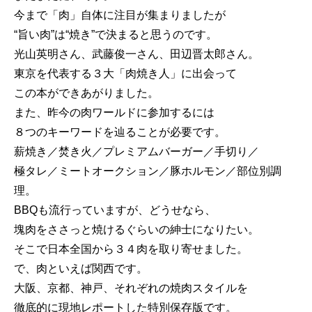
今まで「肉」自体に注目が集まりましたが
“旨い肉”は“焼き”で決まると思うのです。
光山英明さん、武藤俊一さん、田辺晋太郎さん。
東京を代表する３大「肉焼き人」に出会って
この本ができあがりました。
また、昨今の肉ワールドに参加するには
８つのキーワードを辿ることが必要です。
薪焼き／焚き火／プレミアムバーガー／手切り／
極タレ／ミートオークション／豚ホルモン／部位別調
理。
BBQも流行っていますが、どうせなら、
塊肉をささっと焼けるぐらいの紳士になりたい。
そこで日本全国から３４肉を取り寄せました。
で、肉といえば関西です。
大阪、京都、神戸、それぞれの焼肉スタイルを
徹底的に現地レポートした特別保存版です。