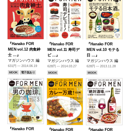
『Hanako FOR
『Hanako FOR
『Hanako FOR
MEN vol.12 肉食紳
MEN vol.11 寿司デ
MEN vol.10 モテる
士 …』
ビ …』
日 …』
マガジンハウス 編
マガジンハウス 編
マガジンハウス 編
631円 — 2014.06.19
628円 — 2014.03.27
628円 — 2013.11.28
MOOK
電子版あり
MOOK
MOOK
『Hanako FOR
『Hanako FOR
『Hanako FOR