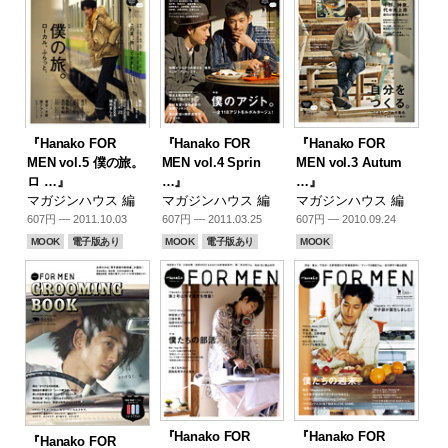
『Hanako FOR
『Hanako FOR
『Hanako FOR
MEN vol.5 僕の旅。
MEN vol.4 Sprin
MEN vol.3 Autum
ロ …』
…』
…』
マガジンハウス 編
マガジンハウス 編
マガジンハウス 編
607円 — 2011.10.03
607円 — 2011.03.25
607円 — 2010.09.24
MOOK
電子版あり
MOOK
電子版あり
MOOK
『Hanako FOR
『Hanako FOR
『Hanako FOR