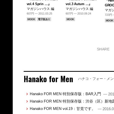
『Han
vol.4 Sprin …』
vol.3 Autum …』
GROO
マガジンハウス 編
マガジンハウス 編
マガジ
607円 — 2011.03.25
607円 — 2010.09.24
723円 —
MOOK
電子版あり
MOOK
MOOK
SHARE
Hanako for Men
ハナコ・フォー・メン
Hanako FOR MEN 特別保存版：BAR入門
— 201
Hanako FOR MEN 特別保存版：渋谷（区）新
Hanako FOR MEN vol.19：甘党です。
— 2016.0