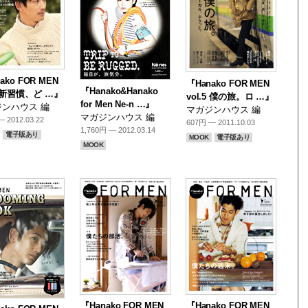
ako FOR MEN
『Hanako FOR MEN
『Hanako&Hanako
.6 新習慣、ど …』
vol.5 僕の旅。ロ …』
for Men Ne-n …』
ンハウス 編
マガジンハウス 編
マガジンハウス 編
 2012.03.22
607円 — 2011.10.03
1,760円 — 2012.03.14
電子版あり
MOOK
電子版あり
MOOK
『Hanako FOR MEN
『Hanako FOR MEN