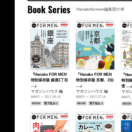
Book Series
Hanakoformen編集部の本
『Hanako FOR MEN
『Hanako FOR MEN
『Han
特別保存版 銀座1丁目
特別保存版 京都、2泊
特別保
…』
…』
使 …
マガジンハウス 編
マガジンハウス 編
マガジ
866円 — 2017.09.14
866円 — 2017.07.14
866円 —
MOOK
電子版あり
MOOK
電子版あり
MOOK