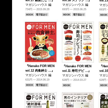
vol.17 銀座たし …』
vol.16 スナック …』
vol.
マガジンハウス 編
マガジンハウス 編
マガジ
734円 — 2015.09.28
693円 — 2015.06.25
693円 —
MOOK
電子版あり
MOOK
電子版あり
MOOK
『Hanako FOR MEN
『Hanako FOR MEN
『Han
vol.12 肉食紳士 …』
vol.11 寿司デビ …』
vol.
マガジンハウス 編
マガジンハウス 編
マガジ
631円 — 2014.06.19
628円 — 2014.03.27
628円 —
MOOK
電子版あり
MOOK
MOOK