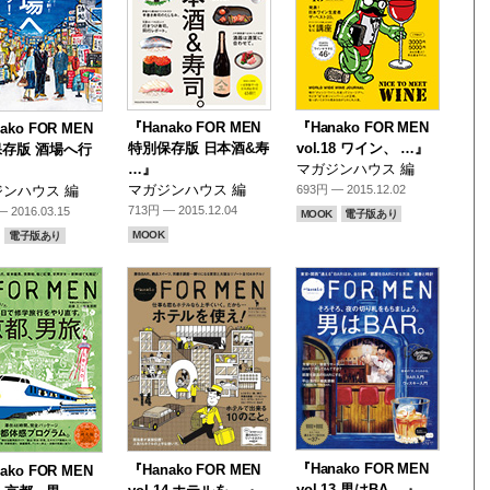
『Hanako FOR MEN
『Hanako FOR MEN
ako FOR MEN
特別保存版 日本酒&寿
vol.18 ワイン、 …』
存版 酒場へ行
…』
マガジンハウス 編
』
マガジンハウス 編
ンハウス 編
693円 — 2015.12.02
713円 — 2015.12.04
 2016.03.15
MOOK
電子版あり
MOOK
電子版あり
『Hanako FOR MEN
『Hanako FOR MEN
ako FOR MEN
vol.13 男はBA …』