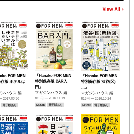
View All
『Hanako FOR MEN
ako FOR MEN
『Hanako FOR MEN
特別保存版 BAR入
存版 ホテルは
特別保存版 渋谷(区)
門』
』
…』
マガジンハウス 編
ンハウス 編
マガジンハウス 編
815円 — 2016.11.19
 2017.03.30
815円 — 2016.10.24
MOOK
電子版あり
電子版あり
MOOK
電子版あり