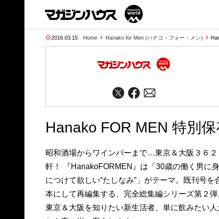
2016.03.15
Home
Hanako for Men (ハナコ・フォー・メン)
Ha
Hanako FOR MEN 
昭和酒場からワインバーまで…東京＆大阪３６２
軒！ 『HanakoFORMEN』は「30歳の働く男に
につけて欲しい“たしなみ”」がテーマ。既刊号を
本にして再編集する、完全総集編シリーズ第２弾
東京＆大阪を知りたい新生活者、単に飲みたい人