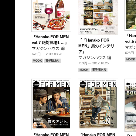
『Han
『Hanako FOR MEN
『「Hanako FOR
vol
vol.7 絶対酒場1 …』
MEN」男のインテリ
マガジ
マガジンハウス 編
ア』
628円 —
628円 — 2013.03.28
マガジンハウス 編
MOOK
MOOK
電子版あり
713円 — 2012.10.25
MOOK
電子版あり
『Hanako FOR MEN
『Hanako FOR MEN