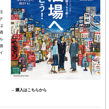
注
ナ
は
酒
ル
酒
イ
→ 購入は
こちら
から