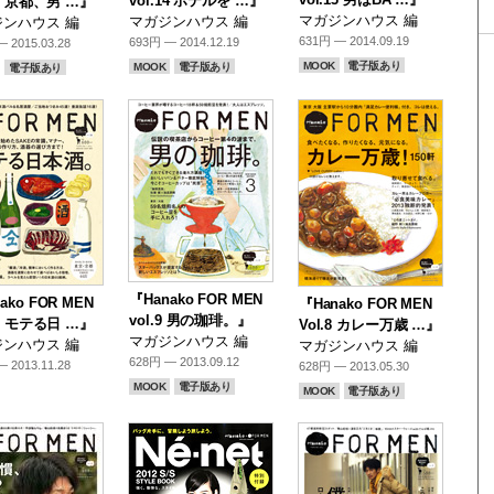
vol.14 ホテルを …』
15 京都、男 …』
マガジンハウス 編
マガジンハウス 編
ンハウス 編
631円 — 2014.09.19
693円 — 2014.12.19
 2015.03.28
MOOK
電子版あり
MOOK
電子版あり
電子版あり
『Hanako FOR MEN
ako FOR MEN
『Hanako FOR MEN
vol.9 男の珈琲。』
10 モテる日 …』
Vol.8 カレー万歳 …』
マガジンハウス 編
ンハウス 編
マガジンハウス 編
628円 — 2013.09.12
 2013.11.28
628円 — 2013.05.30
MOOK
電子版あり
MOOK
電子版あり