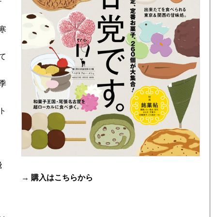
ケ
寒
て
季
ト
飛
→ 購入は
こちら
から
な