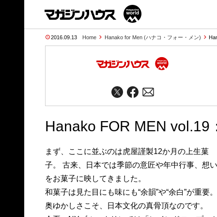
2016.09.13
Home
Hanako for Men (ハナコ・フォー・メン)
Ha
Hanako FOR MEN vol
まず、ここに並ぶのは虎屋謹製12か月の上生菓
子。 古来、日本では季節の意匠や年中行事、想
をお菓子に映してきました。
和菓子は見た目にも味にも“余韻”や“余白”が重要
奥ゆかしさこそ、日本文化の真骨頂なのです。