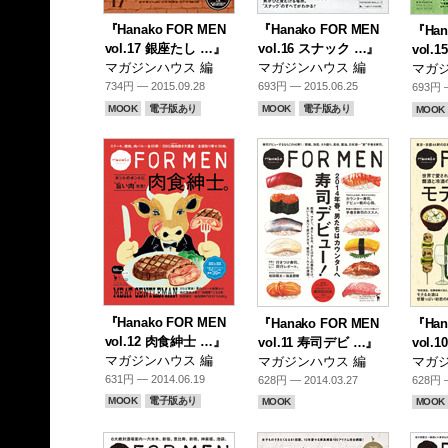
『Hanako FOR MEN
『Hanako FOR MEN
『Han
vol.17 銀座たし …』
vol.16 スナック …』
vol.
マガジンハウス 編
マガジンハウス 編
マガジ
734円 — 2015.09.28
693円 — 2015.06.25
693円 —
MOOK
電子版あり
MOOK
電子版あり
MOOK
『Hanako FOR MEN
『Hanako FOR MEN
『Han
vol.12 肉食紳士 …』
vol.11 寿司デビ …』
vol.
マガジンハウス 編
マガジンハウス 編
マガジ
631円 — 2014.06.19
628円 — 2014.03.27
628円 —
MOOK
電子版あり
MOOK
MOOK