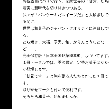
お披露目はパリで行う。伝統世界の「甘党」たち
着実に新時代を切り開きつつある。
我々が「パンケーキだスイーツだ」と大騒ぎして
る間に、
世界は和菓子のジャパン・クオリティに注目して
る。
どら焼き、大福、寒天、飴、かりんとうなどな
ど……、
完全保存版「日本全国銘菓BOOK」もついてます
１冊トータルでは、季節限定、定番お菓子２６０
が登場します。
「甘党です！」と胸を張る人たちと作った１冊で
す。
取り寄せマークも付いて便利です。
そろそろ和菓子、始めませんか。