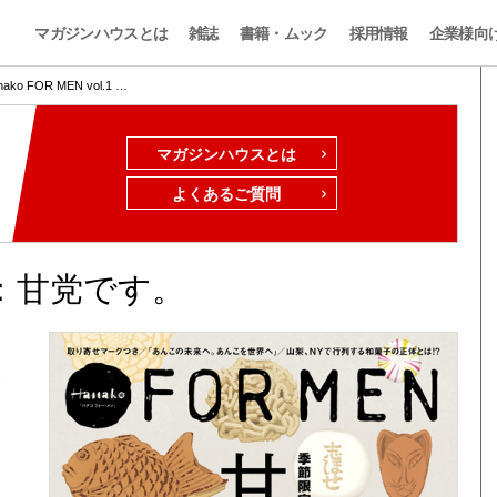
マガジンハウスとは
雑誌
書籍・ムック
採用情報
企業様向
nako FOR MEN vol.1 …
マガジンハウスとは
よくあるご質問
.19：甘党です。
い
。