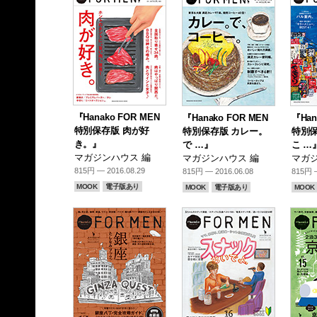
『Hanako FOR MEN
『Hanako FOR MEN
『Han
特別保存版 肉が好
特別保存版 カレー。
特別保
き。』
で …』
こ …
マガジンハウス 編
マガジンハウス 編
マガジ
815円 — 2016.08.29
815円 — 2016.06.08
815円 —
MOOK
電子版あり
MOOK
電子版あり
MOOK