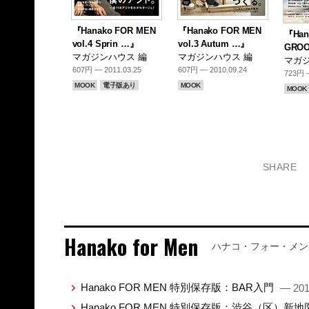
『Hanako FOR MEN
『Hanako FOR MEN
『Han
vol.4 Sprin …』
vol.3 Autum …』
GROO
マガジンハウス 編
マガジンハウス 編
マガジ
607円 — 2011.03.25
607円 — 2010.09.24
723円 —
MOOK
電子版あり
MOOK
MOOK
SHARE
Hanako for Men
ハナコ・フォー・メン
Hanako FOR MEN 特別保存版：BAR入門
— 201
Hanako FOR MEN 特別保存版：渋谷（区）新