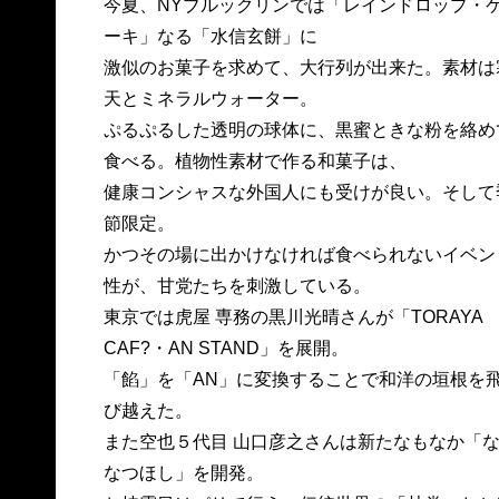
今夏、NYブルックリンでは「レインドロップ・
ーキ」なる「水信玄餅」に
激似のお菓子を求めて、大行列が出来た。素材は
天とミネラルウォーター。
ぷるぷるした透明の球体に、黒蜜ときな粉を絡め
食べる。植物性素材で作る和菓子は、
健康コンシャスな外国人にも受けが良い。そして
節限定。
かつその場に出かけなければ食べられないイベン
性が、甘党たちを刺激している。
東京では虎屋 専務の黒川光晴さんが「TORAYA
CAF?・AN STAND」を展開。
「餡」を「AN」に変換することで和洋の垣根を
び越えた。
また空也５代目 山口彦之さんは新たなもなか「
なつほし」を開発。