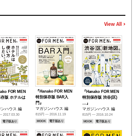
View All
『Hanako FOR MEN
ako FOR MEN
『Hanako FOR MEN
特別保存版 BAR入
存版 ホテルは
特別保存版 渋谷(区)
門』
』
…』
マガジンハウス 編
ンハウス 編
マガジンハウス 編
815円 — 2016.11.19
 2017.03.30
815円 — 2016.10.24
MOOK
電子版あり
電子版あり
MOOK
電子版あり