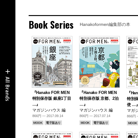
Book Series
Hanakoformen編集部の本
『Hanako FOR MEN
『Hanako FOR MEN
『Han
特別保存版 銀座1丁目
特別保存版 京都、2泊
特別保
…』
…』
使 …
マガジンハウス 編
マガジンハウス 編
マガジ
866円 — 2017.09.14
866円 — 2017.07.14
866円 —
MOOK
電子版あり
MOOK
電子版あり
MOOK