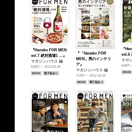
『Han
『Hanako FOR MEN
『「Hanako FOR
vol
vol.7 絶対酒場1 …』
MEN」男のインテリ
マガジ
マガジンハウス 編
ア』
628円 —
628円 — 2013.03.28
マガジンハウス 編
MOOK
MOOK
電子版あり
713円 — 2012.10.25
MOOK
電子版あり