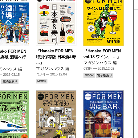
『Hanako FOR MEN
『Hanako FOR MEN
ako FOR MEN
特別保存版 日本酒&寿
vol.18 ワイン、 …』
存版 酒場へ行
…』
マガジンハウス 編
』
マガジンハウス 編
ンハウス 編
693円 — 2015.12.02
713円 — 2015.12.04
 2016.03.15
MOOK
電子版あり
MOOK
電子版あり