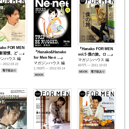
ako FOR MEN
『Hanako FOR MEN
『Hanako&Hanako
.6 新習慣、ど …』
vol.5 僕の旅。ロ …』
for Men Ne-n …』
ンハウス 編
マガジンハウス 編
マガジンハウス 編
 2012.03.22
607円 — 2011.10.03
1,760円 — 2012.03.14
電子版あり
MOOK
電子版あり
MOOK