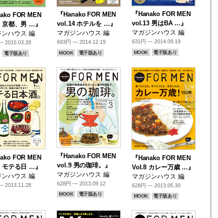
『Hanako FOR MEN
『Hanako FOR MEN
ako FOR MEN
vol.13 男はBA …』
vol.14 ホテルを …』
15 京都、男 …』
マガジンハウス 編
マガジンハウス 編
ンハウス 編
631円 — 2014.09.19
693円 — 2014.12.19
 2015.03.28
MOOK
電子版あり
MOOK
電子版あり
電子版あり
『Hanako FOR MEN
ako FOR MEN
『Hanako FOR MEN
vol.9 男の珈琲。』
10 モテる日 …』
Vol.8 カレー万歳 …』
マガジンハウス 編
ンハウス 編
マガジンハウス 編
628円 — 2013.09.12
 2013.11.28
628円 — 2013.05.30
MOOK
電子版あり
MOOK
電子版あり