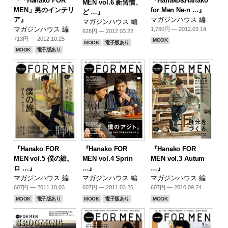
『「Hanako FOR
『Hanako&Hanako
MEN vol.6 新習慣、
MEN」男のインテリ
for Men Ne-n …』
ど …』
ア』
マガジンハウス 編
マガジンハウス 編
マガジンハウス 編
1,760円 — 2012.03.14
628円 — 2012.03.22
713円 — 2012.10.25
MOOK
MOOK
電子版あり
MOOK
電子版あり
『Hanako FOR
『Hanako FOR
『Hanako FOR
MEN vol.5 僕の旅。
MEN vol.4 Sprin
MEN vol.3 Autum
ロ …』
…』
…』
マガジンハウス 編
マガジンハウス 編
マガジンハウス 編
607円 — 2011.10.03
607円 — 2011.03.25
607円 — 2010.09.24
MOOK
電子版あり
MOOK
電子版あり
MOOK