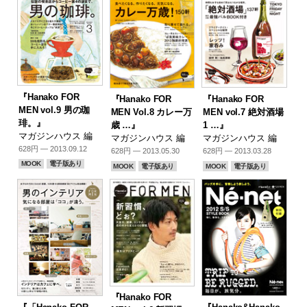
『Hanako FOR
『Hanako FOR
『Hanako FOR
MEN vol.9 男の珈
MEN Vol.8 カレー万
MEN vol.7 絶対酒場
琲。』
歳 …』
1 …』
マガジンハウス 編
マガジンハウス 編
マガジンハウス 編
628円 — 2013.09.12
628円 — 2013.05.30
628円 — 2013.03.28
MOOK
電子版あり
MOOK
電子版あり
MOOK
電子版あり
『Hanako FOR