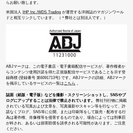
らお願い致します。
米国法人
IHP Inc./WDS Trading
が運営する洋雑誌のマガジンワール
ドと相互リンクしています。 （＊弊社とは別法人です。）
ABJマークは、この電子書店・電子書籍配信サービスが、著作権者か
らコンテンツ使用許諾を得た正規版配信サービスであることを示す登
録商標 (登録番号 第6091713号) です。ABJマークの詳細、ABJマーク
を掲示しているサービスの一覧は
こちら
。
誌面（紙版・電子版）などを撮影・スクリーンショットし、SNSやブ
ログにアップすることは法律で禁止されています。
弊社刊行物に掲載
されている写真および文章を、写真撮影やスキャン等を行なって、許
諾なくブログ、SNS等に公開、または印刷等をして販売・配布する行
為は著作権、肖像権等を侵害するものであり、場合によっては刑事罰
が科され、あるいは損害賠償を請求される可能性があります。ご注意
ください。