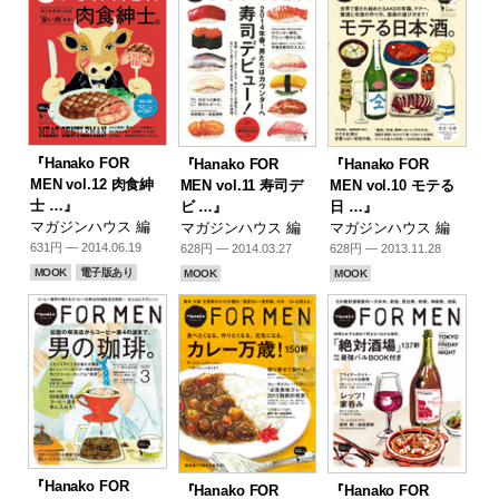
『Hanako FOR
『Hanako FOR
『Hanako FOR
MEN vol.12 肉食紳
MEN vol.11 寿司デ
MEN vol.10 モテる
士 …』
ビ …』
日 …』
マガジンハウス 編
マガジンハウス 編
マガジンハウス 編
631円 — 2014.06.19
628円 — 2014.03.27
628円 — 2013.11.28
MOOK
電子版あり
MOOK
MOOK
『Hanako FOR
『Hanako FOR
『Hanako FOR