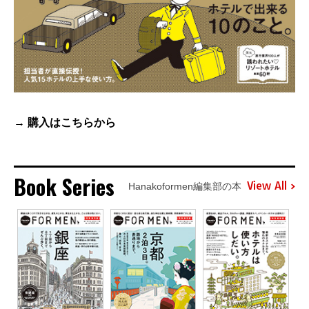
→ 購入は
こちら
から
Book Series
View All
Hanakoformen編集部の本