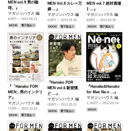
MEN vol.9 男の珈
MEN Vol.8 カレー万
MEN vol.7 絶対酒場
琲。』
歳 …』
1 …』
マガジンハウス 編
マガジンハウス 編
マガジンハウス 編
628円 — 2013.09.12
628円 — 2013.05.30
628円 — 2013.03.28
MOOK
電子版あり
MOOK
電子版あり
MOOK
電子版あり
『Hanako FOR
『「Hanako FOR
『Hanako&Hanako
MEN vol.6 新習慣、
MEN」男のインテリ
for Men Ne-n …』
ど …』
ア』
マガジンハウス 編
マガジンハウス 編
マガジンハウス 編
1,760円 — 2012.03.14
628円 — 2012.03.22
713円 — 2012.10.25
MOOK
MOOK
電子版あり
MOOK
電子版あり