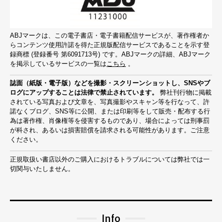
ABJマークは、この電子書店・電子書籍配信サービスが、著作権者か
らコンテンツ使用許諾を得た正規版配信サービスであることを示す登
録商標 (登録番号 第6091713号) です。ABJマークの詳細、ABJマーク
を掲示しているサービスの一覧は
こちら
。
誌面（紙版・電子版）などを撮影・スクリーンショットし、SNSやブ
ログにアップすることは法律で禁止されています。
弊社刊行物に掲載
されている写真および文章を、写真撮影やスキャン等を行なって、許
諾なくブログ、SNS等に公開、または印刷等をして販売・配布する行
為は著作権、肖像権等を侵害するものであり、場合によっては刑事罰
が科され、あるいは損害賠償を請求される可能性があります。ご注意
ください。
正規取扱い書店以外のご購入におけるトラブルについては弊社では一
切関与いたしません。
Info