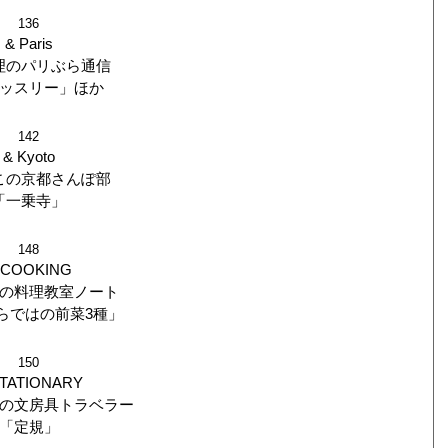
136
& Paris
理のパリぶら通信
ッスリー」ほか
142
& Kyoto
この京都さんぽ部
「一乗寺」
148
 COOKING
の料理教室ノート
らではの前菜3種」
150
STATIONARY
の文房具トラベラー
「定規」