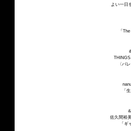
よい一日
「The
&
THINGS 
〈バレ
nan
「生
&
佐久間裕美
「ギ