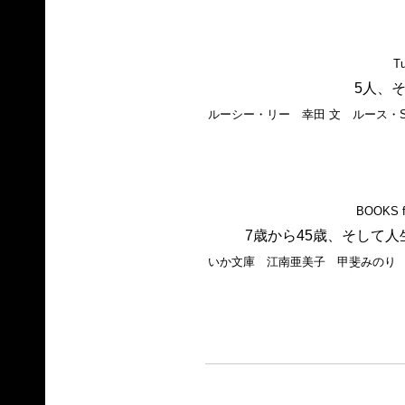
Tu
5人、
ルーシー・リー 幸田 文 ルース・
BOOKS f
7歳から45歳、そして
いか文庫 江南亜美子 甲斐みのり