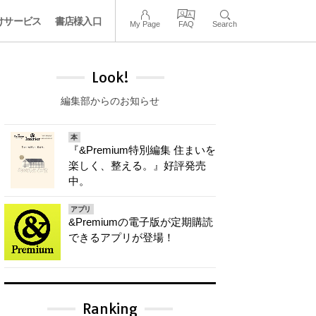
けサービス
書店様入口
My Page
FAQ
Search
Look!
編集部からのお知らせ
本
『&Premium特別編集 住まいを
楽しく、整える。』好評発売
中。
アプリ
&Premiumの電子版が定期購読
できるアプリが登場！
Ranking