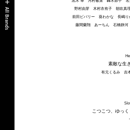
黒木 華 河村敏栄 轟木節子 
野村由芽 木村衣有子 朝吹真
前田ビバリー 葵わかな 長嶋りか
藤間蘭翔 あーちん 石橋静河
He
素敵な生
有元くるみ 吉本
Slo
こつこつ、ゆっく