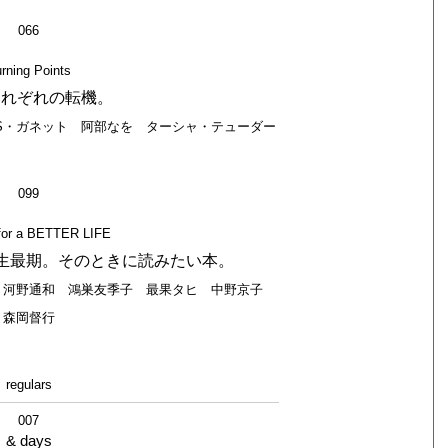
066
rning Points
それぞれの転機。
S・ガネット 阿部なを ターシャ・テューダー
099
or a BETTER LIFE
人生最期。そのときに読みたい本。
 河野通和 鴻巣友季子 最果タヒ 中野京子
森岡督行
regulars
007
& days