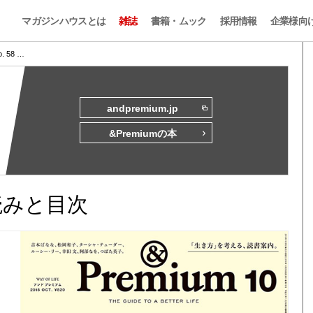
マガジンハウスとは
雑誌
書籍・ムック
採用情報
企業様向
o. 58 …
andpremium.jp
&Premiumの本
試し読みと目次