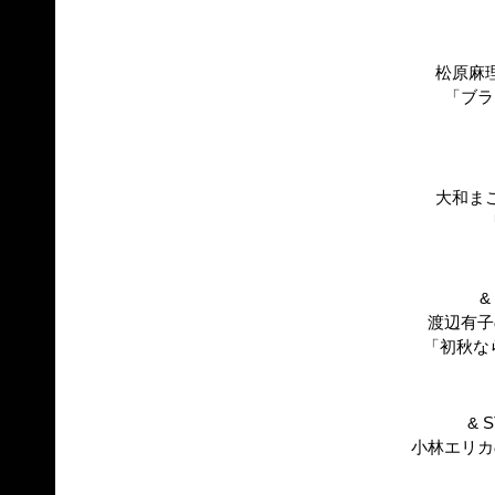
松原麻
「ブラ
大和ま
&
渡辺有子
「初秋な
& 
小林エリカ