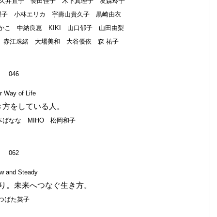
名久井直子 長田佳子 木下真理子 友森玲子
理子 小林エリカ 宇壽山貴久子 黒崎由衣
こ 中納良恵 KIKI 山口郁子 山田由梨
 赤江珠緒 大場美和 大谷優依 森 祐子
046
r Way of Life
き方をしている人。
ばなな MIHO 松岡和子
062
w and Steady
り。未来へつなぐ生き方。
つばた英子