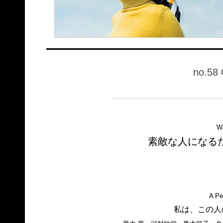
no.58 
W
素敵な人になる
A Pe
私は、この人