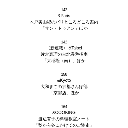
142
&Paris
木戸美由紀のパリところどころ案内
「サン・トゥアン」ほか
142
〈新連載〉 &Taipei
片倉真理の台北漫遊指南
「大稲埕（南）」ほか
158
&Kyoto
大和まこの京都さんぽ部
「京都店」ほか
164
&COOKING
渡辺有子の料理教室ノート
「秋から冬にかけてのご馳走」