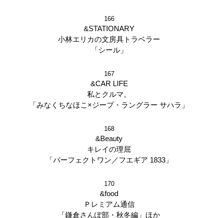
166
&STATIONARY
小林エリカの文房具トラベラー
「シール」
167
&CAR LIFE
私とクルマ。
「みなくちなほこ×ジープ・ラングラー サハラ」
168
&Beauty
キレイの理屈
「パーフェクトワン／フエギア 1833」
170
&food
Ｐレミアム通信
「鎌倉さんぽ部・秋冬編」ほか