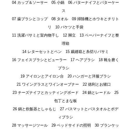
04 カップ＆ソーサー 05 小鍋 06 バターナイフとバターケー
ス
07 歯ブラシとコップ 08 タオル 09 掃除機とホウキとチリト
リ 10 バケツと手袋
11 洗濯バサミと室内物干し 12 脚立 13 ペーパーナイフと整
理箱
14 レターセットとペン 15 裁縫箱と糸切りバサミ
16 フェイスブラシとビューラー 17 ヘアブラシ 18 靴を磨く
ブラシ
19 アイロンとアイロン台 20 ハンガーと洋服ブラシ
21 ワイングラスとワインオープナー 22 徳利とお猪口
23 チーズナイフとカッティングボード 24 鍋とレードル 25
包丁とまな板
26 鍋と炊飯器としゃもじ 27 バスマットとバスタオルとボデ
ィブラシ
28 マッサージツール 29 ベッドサイドの照明 30 ブランケッ