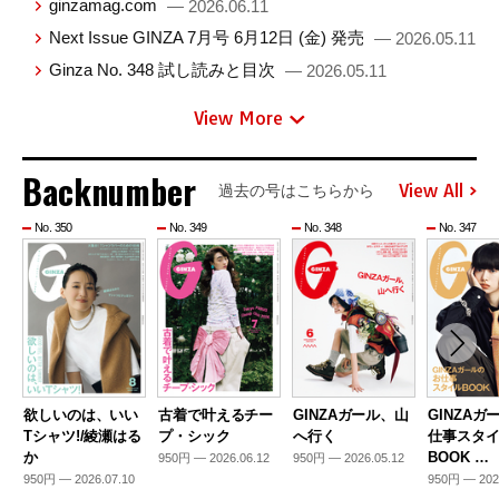
ginzamag.com
— 2026.06.11
Next Issue GINZA 7月号 6月12日 (金) 発売
— 2026.05.11
Ginza No. 348 試し読みと目次
— 2026.05.11
View More
Backnumber
View All
過去の号はこちらから
No. 350
No. 349
No. 348
No. 347
欲しいのは、いい
古着で叶えるチー
GINZAガール、山
GINZAガ
Tシャツ!/綾瀬はる
プ・シック
へ行く
仕事スタ
か
BOOK …
950円 — 2026.06.12
950円 — 2026.05.12
950円 — 2026.07.10
950円 — 202