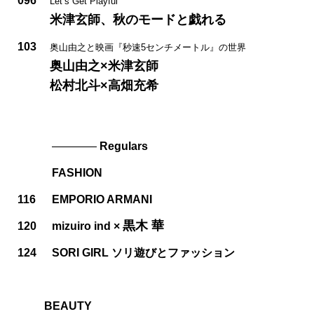
096
Let’s Get Playful
米津玄師、秋のモードと戯れる
103
奥山由之と映画『秒速5センチメートル』の世界
奥山由之×米津玄師
松村北斗×高畑充希
————
Regulars
FASHION
116
EMPORIO ARMANI
黒木 華
120
mizuiro ind ×
124
SORI GIRL ソリ遊びとファッション
BEAUTY