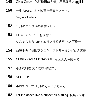
148
Girl’s Column YJY松田ゆう姫／石田真澄／aggiiiiiii
150
一生ものの、本と映画と音楽とアート。
Sayaka Botanic
152
10月のエンタメの新作レビュー
153
HITO TONARI 中村佳穂／
なんでも古典芸能でムリクリ相談室 木ノ下裕一
154
西澤千央／福田フクスケ／ストリーミング百人隊長
155
NEWLY OPENED “FOODIE”なあの人を誘って
157
小さな料理 大きな味 平松洋子
158
SHOP LIST
160
ホロスコープ 今月のえらい子ちゃん
162
Let me dance like a puppet on a string. 松尾スズキ